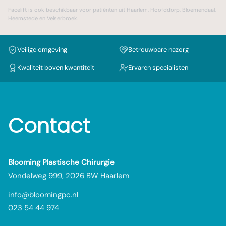
Facelift
is ook beschikbaar voor patiënten uit
Haarlem
,
Hoofddorp
,
Bloemendaal
,
Heemstede
en
Velserbroek
.
Veilige omgeving
Betrouwbare nazorg
Kwaliteit boven kwantiteit
Ervaren specialisten
Contact
Blooming Plastische Chirurgie
Vondelweg 999, 2026 BW Haarlem
info@bloomingpc.nl
023 54 44 974