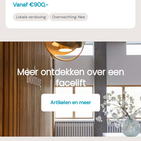
Vanaf €900,-
Lokale verdoving
Overnachting:
Nee
Meer ontdekken over een
facelift
Artikelen en meer