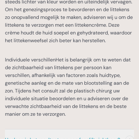
steeds lichter van kleur worden en uiteindelijk vervagen.
gelegenheid om al uw vragen over de facelift
Tijdens het herstelproces begeleiden wij u
de prijs.
Om het genezingsproces te bevorderen en de littekens
te stellen. De chirurg zal deze vragen
Na de facelift wordt uw gezicht
intensief en bieden we nazorg op maat om
zo onopvallend mogelijk te maken, adviseren wij u om de
uitgebreid en in begrijpelijke taal
Persoonlijke prijsopgave
omzwachteld met een drukverband om
ervoor te zorgen dat u optimaal kunt
littekens te verzorgen met een littekencrème. Deze
beantwoorden, zodat u een goed beeld krijgt
zwelling en bloeduitstortingen te
genieten van het resultaat van uw facelift.
Tijdens het consult zal de plastisch chirurg
crème houdt de huid soepel en gehydrateerd, waardoor
van wat u kunt verwachten.
verminderen. Ons team geeft u uitgebreide
uw wensen en verwachtingen bespreken en
het littekenweefsel zich beter kan herstellen.
instructies over de nazorg mee, zodat u goed
Weloverwogen beslissing
een persoonlijk behandelplan opstellen. Op
voorbereid naar huis gaat.
basis van dit behandelplan ontvangt u een
Wij vinden het belangrijk dat u na het
Individuele verschillenHet is belangrijk om te weten dat
gedetailleerde prijsopgave, zodat u precies
consult een weloverwogen beslissing kunt
de zichtbaarheid van littekens per persoon kan
weet waar u aan toe bent.
nemen over de facelift. Daarom besteden we
verschillen, afhankelijk van factoren zoals huidtype,
veel aandacht aan het informeren over de
genetische aanleg en de mate van blootstelling aan de
mogelijkheden, risico's en verwachtingen. Uw
zon. Tijdens het consult zal de plastisch chirurg uw
wensen en tevredenheid met het resultaat
individuele situatie beoordelen en u adviseren over de
staan bij ons voorop.
verwachte zichtbaarheid van de littekens en de beste
manier om ze te verzorgen.
Consultkosten
Aan het consult zijn €100,- consultkosten