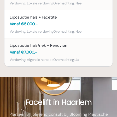
Verdoving:
Lokale verdoving
Overnachting:
Nee
Liposuctie hals + Facetite
Vanaf €5.000,-
Verdoving:
Lokale verdoving
Overnachting:
Nee
Liposuctie hals/nek + Renuvion
Vanaf €7.000,-
Verdoving:
Algehele narcose
Overnachting:
Ja
Facelift in Haarlem
Plan een vrijblijvend consult bij Blooming Plastische