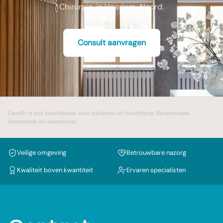
Chirurgie, in Haarlem-Noord.
Consult aanvragen
Facelift
is ook beschikbaar voor patiënten uit
Hoofddorp
,
Bloemendaal
,
Heemstede
en
Velserbroek
.
Veilige omgeving
Betrouwbare nazorg
Kwaliteit boven kwantiteit
Ervaren specialisten