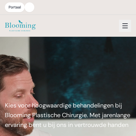
Portaal
Blooming Plastische Chirurgie — hoogwaardige plastisch
Kies voor hoogwaardige behandelingen bij
Blooming Plastische Chirurgie. Met jarenlange
ervaring bent u bij ons in vertrouwde handen