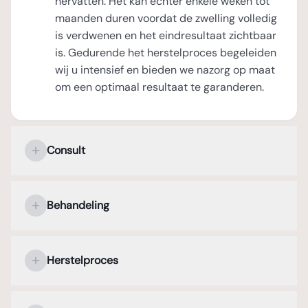
hervatten. Het kan echter enkele weken tot
maanden duren voordat de zwelling volledig
is verdwenen en het eindresultaat zichtbaar
is. Gedurende het herstelproces begeleiden
wij u intensief en bieden we nazorg op maat
om een optimaal resultaat te garanderen.
Consult
Uw persoonlijke kennismaking met de
plastisch chirurg
Behandeling
Tijdens het eerste consult staat uw
Verdoving en operatieduur
persoonlijke kennismaking met de plastisch
Herstelproces
chirurg centraal. In een open en
Een borstvergroting wordt uitgevoerd onder
vertrouwelijke sfeer bespreekt u uw wensen
algehele verdoving, zodat u tijdens de
Direct na de operatie
en verwachtingen met betrekking tot de
ingreep geen pijn voelt en comfortabel bent.