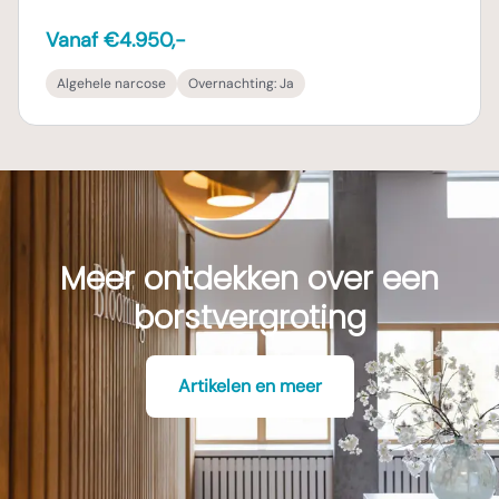
Vanaf €4.950,-
Algehele narcose
Overnachting:
Ja
Meer ontdekken over een
borstvergroting
Artikelen en meer