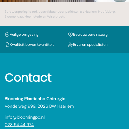
Borstvergroting
is ook beschikbaar voor patiënten uit
Haarlem
,
Hoofddorp
,
Bloemendaal
,
Heemstede
en
Velserbroek
.
Veilige omgeving
Betrouwbare nazorg
Kwaliteit boven kwantiteit
Ervaren specialisten
Contact
Blooming Plastische Chirurgie
Vondelweg 999, 2026 BW Haarlem
info@bloomingpc.nl
023 54 44 974