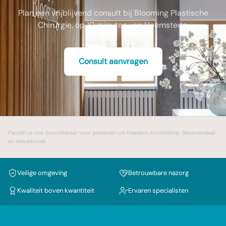
Plan een vrijblijvend consult bij Blooming Plastische
Chirurgie, op 10 minuten van Heemstede.
Consult aanvragen
Facelift
is ook beschikbaar voor patiënten uit
Haarlem
,
Hoofddorp
,
Bloemendaal
en
Velserbroek
.
Veilige omgeving
Betrouwbare nazorg
Kwaliteit boven kwantiteit
Ervaren specialisten