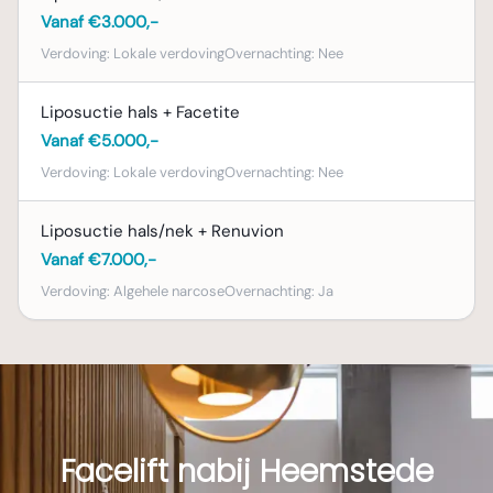
Vanaf €3.000,-
Verdoving:
Lokale verdoving
Overnachting:
Nee
Liposuctie hals + Facetite
Vanaf €5.000,-
Verdoving:
Lokale verdoving
Overnachting:
Nee
Liposuctie hals/nek + Renuvion
Vanaf €7.000,-
Verdoving:
Algehele narcose
Overnachting:
Ja
Facelift nabij Heemstede