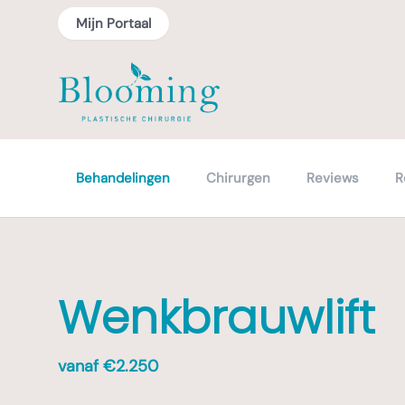
Mijn Portaal
Behandelingen
Chirurgen
Reviews
R
Wenkbrauwlift
vanaf €
2.250