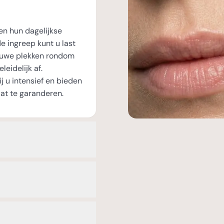
en hun dagelijkse
e ingreep kunt u last
lauwe plekken rondom
eidelijk af.
 u intensief en bieden
at te garanderen.
sch chirurg
nlijke kennismaking met
n vertrouwelijke sfeer
et betrekking tot de
ig naar uw verhaal en