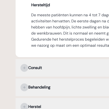
Hersteltijd
De meeste patiënten kunnen na 4 tot 7 dag
activiteiten hervatten. De eerste dagen na d
hebben van hoofdpijn, lichte zwelling en b
de wenkbrauwen. Dit is normaal en neemt gel
Gedurende het herstelproces begeleiden wij
we nazorg op maat om een optimaal resulta
Consult
Uw persoonlijke kennismaking met de plasti
Behandeling
Tijdens het eerste consult staat uw persoo
de plastisch chirurg centraal. In een open e
Verdoving en operatieduur
bespreekt u uw wensen en verwachtingen m
Herstel
wenkbrauwlift. De chirurg luistert aandacht