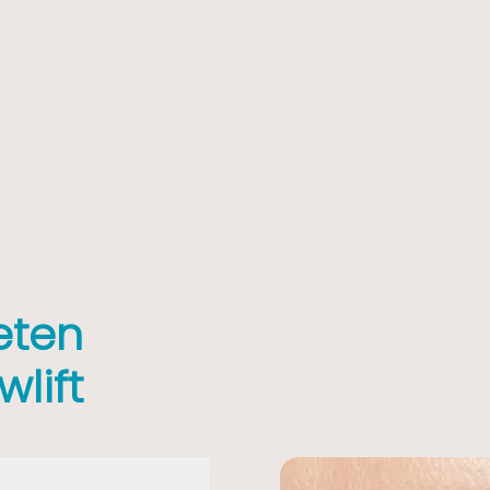
eten
lift