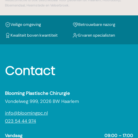
Neuscorrectie
is ook beschikbaar voor patiënten uit
Haarlem
,
Hoofddorp
,
Bloemendaal
,
Heemstede
en
Velserbroek
.
Veilige omgeving
Betrouwbare nazorg
Kwaliteit boven kwantiteit
Ervaren specialisten
Contact
Blooming Plastische Chirurgie
Vondelweg 999, 2026 BW Haarlem
info@bloomingpc.nl
023 54 44 974
Vandaag
09:00 – 17:00