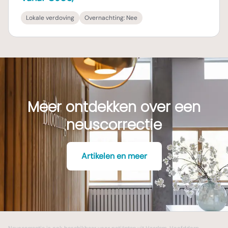
Lokale verdoving
Overnachting:
Nee
Meer ontdekken over een
neuscorrectie
Artikelen en meer