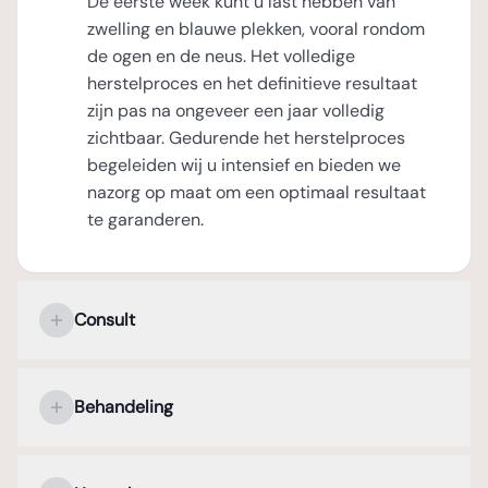
De eerste week kunt u last hebben van
zwelling en blauwe plekken, vooral rondom
de ogen en de neus. Het volledige
herstelproces en het definitieve resultaat
zijn pas na ongeveer een jaar volledig
zichtbaar. Gedurende het herstelproces
begeleiden wij u intensief en bieden we
nazorg op maat om een optimaal resultaat
te garanderen.
Consult
Uw persoonlijke kennismaking met de
plastisch chirurg
Behandeling
Tijdens het eerste consult staat uw
Verdoving en operatieduur
persoonlijke kennismaking met de plastisch