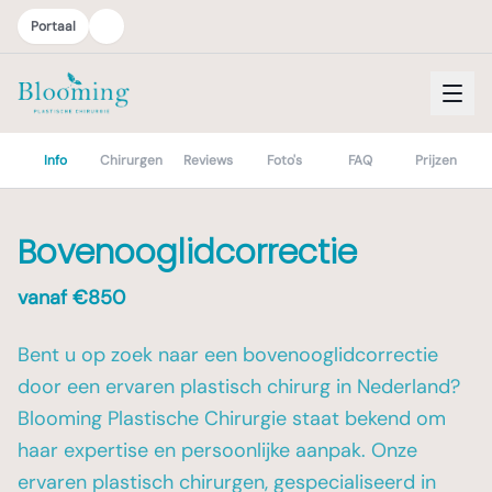
Portaal
Info
Chirurgen
Reviews
Foto's
FAQ
Prijzen
Bovenooglidcorrectie
vanaf €
850
Bent u op zoek naar een bovenooglidcorrectie
door een ervaren plastisch chirurg in Nederland?
Blooming Plastische Chirurgie staat bekend om
haar expertise en persoonlijke aanpak. Onze
ervaren plastisch chirurgen, gespecialiseerd in