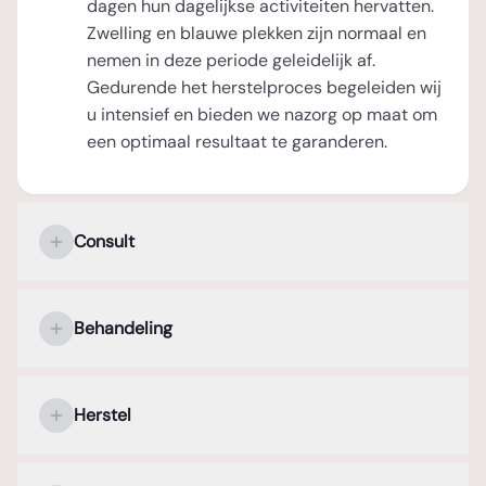
dagen hun dagelijkse activiteiten hervatten.
Zwelling en blauwe plekken zijn normaal en
nemen in deze periode geleidelijk af.
Gedurende het herstelproces begeleiden wij
u intensief en bieden we nazorg op maat om
een optimaal resultaat te garanderen.
Consult
Uw persoonlijke kennismaking met de
plastisch chirurg
Behandeling
Tijdens het eerste consult staat uw
Verdoving en operatieduur
persoonlijke kennismaking met de plastisch
Herstel
chirurg centraal. In een open en
Een bovenooglidcorrectie wordt uitgevoerd
vertrouwelijke sfeer bespreekt u uw
onder lokale verdoving, zodat u tijdens de
Direct na de operatie
klachten, wensen en verwachtingen met
ingreep geen pijn voelt. De operatie duurt