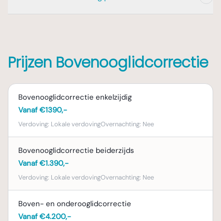
het herstel.
houden totdat de hechtingen verwijderd zijn. Is de wond
De
ooglidcorrectie behandelingen
vindt plaats binnen
toch nat geworden? Dep deze dan voorzichtig droog.
het
Spaarne Gasthuis in Haarlem
. Onze kliniek bevindt
zich binnen dit ziekenhuis. U kunt hier ook overnachten.
Prijzen Bovenooglidcorrectie
Bovenooglidcorrectie enkelzijdig
Vanaf €1390,-
Verdoving:
Lokale verdoving
Overnachting:
Nee
Bovenooglidcorrectie beiderzijds
Vanaf €1.390,-
Verdoving:
Lokale verdoving
Overnachting:
Nee
Boven- en onderooglidcorrectie
Vanaf €4.200,-