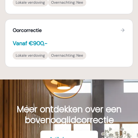
Lokale verdoving
Overnachting:
Nee
Oorcorrectie
Vanaf €900,-
Lokale verdoving
Overnachting:
Nee
Meer ontdekken over een
bovenooglidcorrectie