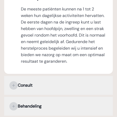
De meeste patiënten kunnen na 1 tot 2
weken hun dagelijkse activiteiten hervatten.
De eerste dagen na de ingreep kunt u last
hebben van hoofdpijn, zwelling en een strak
gevoel rondom het voorhoofd. Dit is normaal
en neemt geleidelijk af. Gedurende het
herstelproces begeleiden wij u intensief en
bieden we nazorg op maat om een optimaal
resultaat te garanderen.
Consult
Uw persoonlijke kennismaking met de
plastisch chirurg
Behandeling
Tijdens het eerste consult staat uw