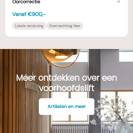
Oorcorrectie
Vanaf €900,-
Lokale verdoving
Overnachting:
Nee
Meer ontdekken over een
voorhoofdslift
Artikelen en meer