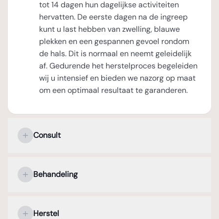
tot 14 dagen hun dagelijkse activiteiten
hervatten. De eerste dagen na de ingreep
kunt u last hebben van zwelling, blauwe
plekken en een gespannen gevoel rondom
de hals. Dit is normaal en neemt geleidelijk
af. Gedurende het herstelproces begeleiden
wij u intensief en bieden we nazorg op maat
om een optimaal resultaat te garanderen.
Consult
Uw persoonlijke kennismaking met de
plastisch chirurg
Behandeling
Tijdens het eerste consult staat uw
Verdoving en operatieduur
persoonlijke kennismaking met de plastisch
Herstel
chirurg centraal. In een open en
Een halslift wordt uitgevoerd onder lokale