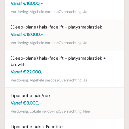
vanzelf, maar u kunt ze eventueel laten behandelen
Vanaf €16.000,-
door een schoonheidsspecialiste of huidtherapeut.
Verdoving:
Algehele narcose
Overnachting:
Ja
(Deep-plane) hals-facelift + platysmaplastiek
Wat te verwachten:
Vanaf €18.000,-
Verdoving:
Algehele narcose
Overnachting:
Ja
Hoewel complicaties zeldzaam zijn, is het belangrijk om
alert te blijven op eventuele symptomen en deze direct
(Deep-plane) hals-facelift + platysmaplastiek +
te bespreken met uw plastisch chirurg. Een goede
browlift
nazorg en het opvolgen van de adviezen van uw chirurg
Vanaf €22.000,-
kunnen helpen om deze risico’s te minimaliseren.
Verdoving:
Algehele narcose
Overnachting:
Ja
Liposuctie hals/nek
Vanaf €3.000,-
Verdoving:
Lokale verdoving
Overnachting:
Nee
Liposuctie hals + Facetite