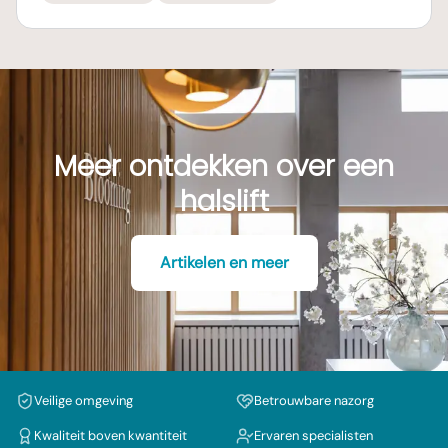
Meer ontdekken over een
halslift
Artikelen en meer
Veilige omgeving
Betrouwbare nazorg
Kwaliteit boven kwantiteit
Ervaren specialisten