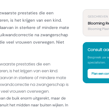
zwaarste prestaties die een
GESCHREVEN
en, is het krijgen van een kind.
Blooming R
daarvan in sterkere of mindere mate
Blooming Plast
n buikwandcorrectie na zwangerschap
die veel vrouwen overwegen. Niet
Consult a
Bespreek uw w
specialisten.
waarste prestaties die een
en, is het krijgen van een kind.
Plan een con
aarvan in sterkere of mindere mate
 buikwandcorrectie na zwangerschap is
e veel vrouwen overwegen.
 van de buik enorm uitgerekt, maar de
nuit het midden naar buiten wijken. In