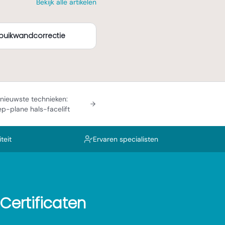
Bekijk alle artikelen
n buikwandcorrectie
nieuwste technieken:
p-plane hals-facelift
teit
Ervaren specialisten
Certificaten