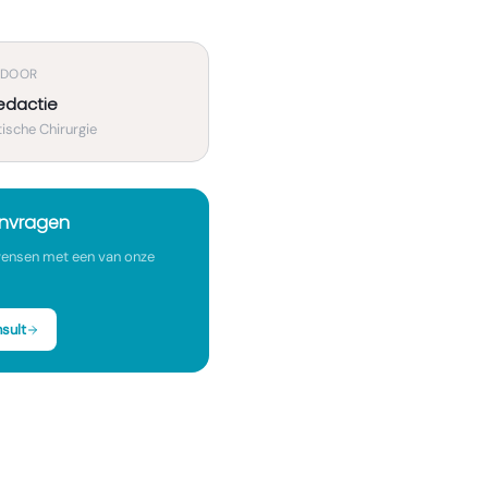
 DOOR
edactie
ische Chirurgie
anvragen
ensen met een van onze
sult