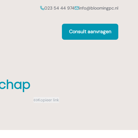
023 54 44 974
info@bloomingpc.nl
Consult aanvragen
schap
Kopieer link