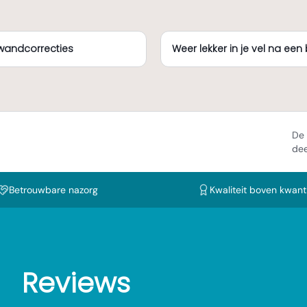
kwandcorrecties
Weer lekker in je vel na ee
De 
dee
Betrouwbare nazorg
Kwaliteit boven kwanti
Reviews