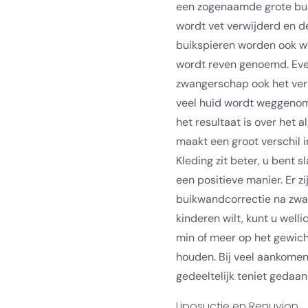
een zogenaamde grote buikw
wordt vet verwijderd en d
buikspieren worden ook we
wordt reven genoemd. Eve
zwangerschap ook het verp
veel huid wordt weggenome
het resultaat is over het 
maakt een groot verschil i
Kleding zit beter, u bent 
een positieve manier. Er 
buikwandcorrectie na zwa
kinderen wilt, kunt u well
min of meer op het gewich
houden. Bij veel aankomen
gedeeltelijk teniet gedaan 
Liposuctie en Renuvion