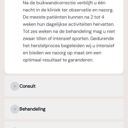
Na de buikwandcorrectie verblijft u één
nacht in de kliniek ter observatie en nazorg.
De meeste patiënten kunnen na 2 tot 4
weken hun dagelijkse activiteiten hervatten.
Tot zes weken na de behandeling mag u niet
zwaar tillen of intensief sporten. Gedurende
het herstelproces begeleiden wij u intensief
en bieden we nazorg op maat om een
optimaal resultaat te garanderen.
Consult
Uw persoonlijke kennismaking met de
plastisch chirurg
Behandeling
Tijdens het eerste consult staat uw
Verdoving en operatieduur
persoonlijke kennismaking met de plastisch