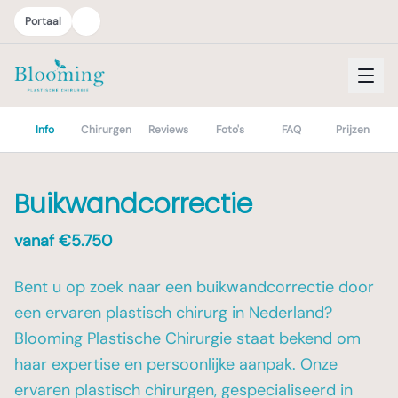
Portaal
Info
Chirurgen
Reviews
Foto's
FAQ
Prijzen
Buikwandcorrectie
vanaf €
5.750
Bent u op zoek naar een buikwandcorrectie door
een ervaren plastisch chirurg in Nederland?
Blooming Plastische Chirurgie staat bekend om
haar expertise en persoonlijke aanpak. Onze
ervaren plastisch chirurgen, gespecialiseerd in