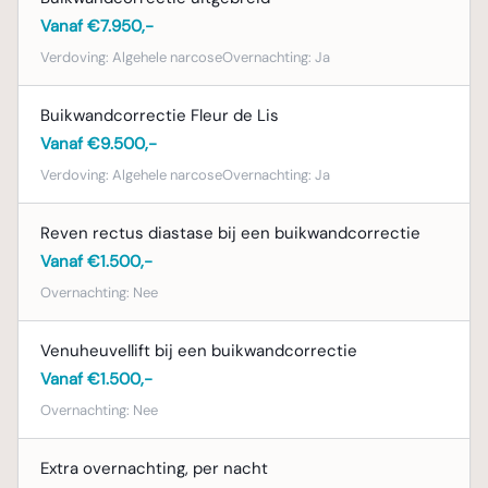
Wij vinden het belangrijk dat u na het
Vanaf €7.950,-
consult een weloverwogen beslissing kunt
Verdoving:
Algehele narcose
Overnachting:
Ja
nemen over de buikwandcorrectie. Daarom
besteden we veel aandacht aan het
Buikwandcorrectie Fleur de Lis
informeren over de mogelijkheden, risico's
Vanaf €9.500,-
en verwachtingen. Uw wensen en
tevredenheid met het resultaat staan bij ons
Verdoving:
Algehele narcose
Overnachting:
Ja
voorop.
Reven rectus diastase bij een buikwandcorrectie
Consultkosten
Vanaf €1.500,-
Aan het consult zijn €100,- consultkosten
Overnachting:
Nee
verbonden. Deze kosten worden in mindering
gebracht op de uiteindelijke prijs van de
Venuheuvellift bij een buikwandcorrectie
behandeling, mocht u besluiten om de
Vanaf €1.500,-
buikwandcorrectie bij Blooming Plastische
Overnachting:
Nee
Chirurgie te laten uitvoeren.
Extra overnachting, per nacht