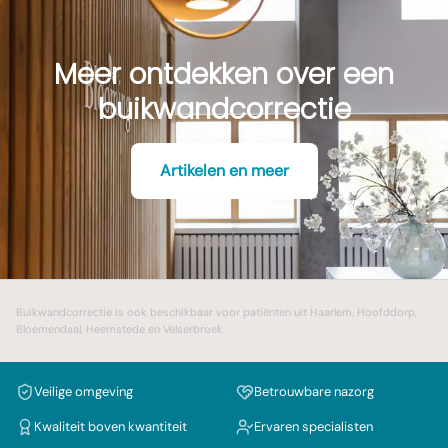
Meer ontdekken over een
buikwandcorrectie
Artikelen en meer
Buikwandcorrectie
is ook beschikbaar voor patiënten uit
Haarlem
,
Hoofddorp
,
Bloemendaal
,
Heemstede
en
Velserbroek
.
Veilige omgeving
Betrouwbare nazorg
Kwaliteit boven kwantiteit
Ervaren specialisten