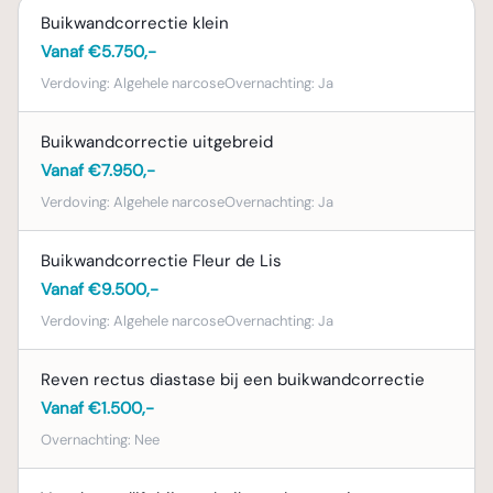
besteden we veel aandacht aan het
Buikwandcorrectie klein
informeren over de mogelijkheden, risico's
Vanaf €5.750,-
en verwachtingen. Uw wensen en
tevredenheid met het resultaat staan bij ons
Verdoving:
Algehele narcose
Overnachting:
Ja
voorop.
Buikwandcorrectie uitgebreid
Consultkosten
Vanaf €7.950,-
Aan het consult zijn €100,- consultkosten
Verdoving:
Algehele narcose
Overnachting:
Ja
verbonden. Deze kosten worden in mindering
gebracht op de uiteindelijke prijs van de
Buikwandcorrectie Fleur de Lis
behandeling, mocht u besluiten om de
Vanaf €9.500,-
buikwandcorrectie bij Blooming Plastische
Verdoving:
Algehele narcose
Overnachting:
Ja
Chirurgie te laten uitvoeren.
Reven rectus diastase bij een buikwandcorrectie
Vanaf €1.500,-
Overnachting:
Nee