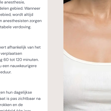
le anesthesie,
ndelen gebied. Wanneer
ebied, wordt altijd
en anesthesisten zorgen
rtabele verdoving.
eert afhankelijk van het
 verplaatsen
g 60 tot 120 minuten.
g u een nauwkeurigere
ieduur.
en hun dagelijkse
taat is pas zichtbaar na
rokken en de
gemiddeld één jaar