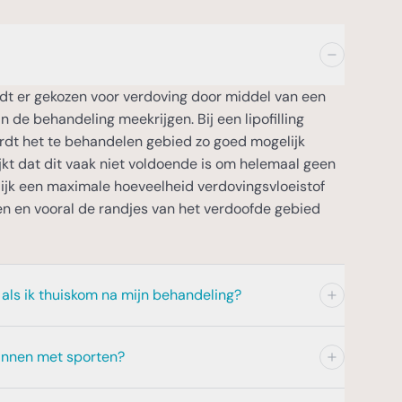
dt er gekozen voor verdoving door middel van een
n de behandeling meekrijgen. Bij een lipofilling
rdt het te behandelen gebied zo goed mogelijk
lijkt dat dit vaak niet voldoende is om helemaal geen
elijk een maximale hoeveelheid verdovingsvloeistof
n en vooral de randjes van het verdoofde gebied
 als ik thuiskom na mijn behandeling?
 lipofilling behandeling, adviseren wij om licht
innen met sporten?
chuit te consumeren. Daarnaast is het belangrijk dat
en nacht uw drukkleding draagt om het gebied waar
eerste dagen na de lipofilling in beweging blijft. Wij