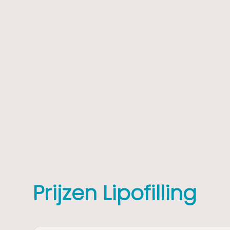
bent.
tevredenheid met het resultaat staan bij on
Consultkosten
Aan het consult zijn €100,- consultkosten 
worden in mindering gebracht op de uiteinde
behandeling, mocht u besluiten om de lipofi
Blooming Plastische Chirurgie te laten uitvo
Prijzen Lipofilling