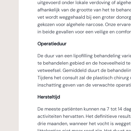
uitgevoerd onder lokale verdoving of algehe
afhankelijk van de grootte van het te beha
vet wordt weggehaald bij een groter donorg
gekozen voor algehele narcose. Onze ervar
in beide gevallen voor een veilige en comfo
Operatieduur
De duur van een lipofilling behandeling vari
te behandelen gebied en de hoeveelheid te
vetweefsel. Gemiddeld duurt de behandelin
Tijdens het consult zal de plastisch chirur
inschatting geven van de verwachte operat
Hersteltijd
De meeste patiënten kunnen na 7 tot 14 dag
activiteiten hervatten. Het definitieve resul
drie maanden, wanneer het vocht is wegget
littekentjes niet meer rood zijn. Het duurt 