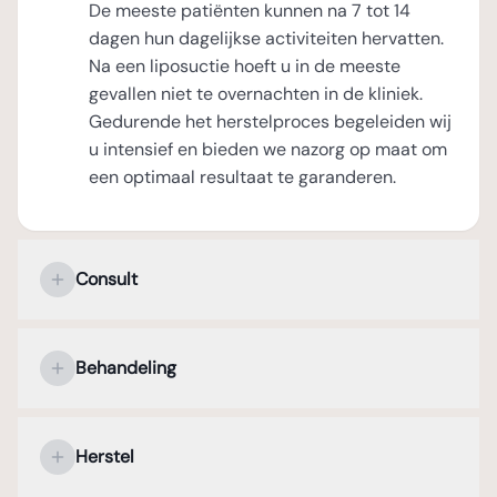
De meeste patiënten kunnen na 7 tot 14
dagen hun dagelijkse activiteiten hervatten.
Na een liposuctie hoeft u in de meeste
gevallen niet te overnachten in de kliniek.
Gedurende het herstelproces begeleiden wij
u intensief en bieden we nazorg op maat om
een optimaal resultaat te garanderen.
Consult
Uw persoonlijke kennismaking met de
plastisch chirurg
Behandeling
Tijdens het eerste consult staat uw
Verdoving en operatieduur
persoonlijke kennismaking met de plastisch
Herstel
chirurg centraal. In een open en
Een liposuctie wordt uitgevoerd onder lokale
vertrouwelijke sfeer bespreekt u uw wensen
verdoving of algehele anesthesie, afhankelijk