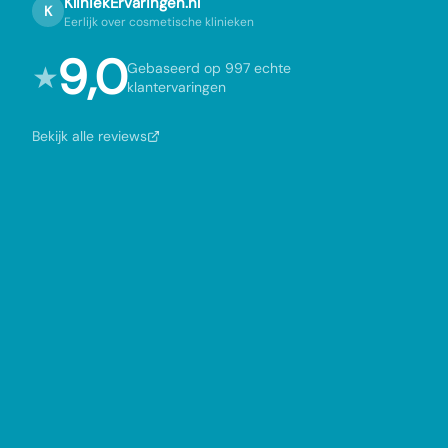
KliniekErvaringen.nl
K
Eerlijk over cosmetische klinieken
9,0
★
Gebaseerd op 997 echte
klantervaringen
Bekijk alle reviews