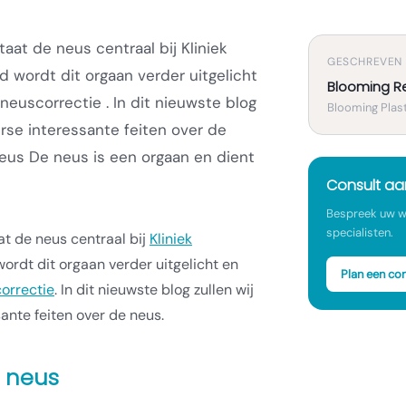
aat de neus centraal bij Kliniek
GESCHREVEN
d wordt dit orgaan verder uitgelicht
Blooming R
 neuscorrectie . In dit nieuwste blog
Blooming Plast
erse interessante feiten over de
eus De neus is een orgaan en dient
Consult a
Bespreek uw w
specialisten.
t de neus centraal bij
Kliniek
wordt dit orgaan verder uitgelicht en
Plan een con
orrectie
. In dit nieuwste blog zullen wij
ante feiten over de neus.
e neus