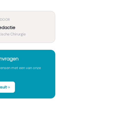
 DOOR
edactie
ische Chirurgie
anvragen
ensen met een van onze
sult