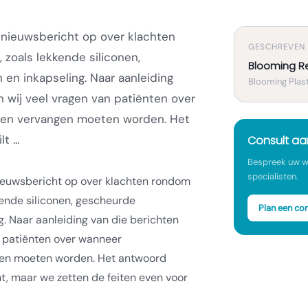
 nieuwsbericht op over klachten
GESCHREVEN
zoals lekkende siliconen,
Blooming R
en inkapseling. Naar aanleiding
Blooming Plast
n wij veel vragen van patiënten over
ten vervangen moeten worden. Het
 ...
Consult a
Bespreek uw w
specialisten.
nieuwsbericht op over klachten rondom
kende siliconen, gescheurde
Plan een con
g. Naar aanleiding van die berichten
n patiënten over wanneer
en moeten worden. Het antwoord
nt, maar we zetten de feiten even voor