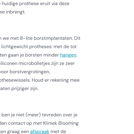
e huidige prothese eruit via deze
we inbrengt.
n we met B-lite borstimplantaten. Dit
 lichtgewicht protheses: met de tot
aten gaan je borsten minder
hangen
.
iliconen microbolletjes zijn ze zeer
voor borstvergrotingen,
othesewissels. Houd er rekening mee
ten prijziger zijn.
f ben je niet (meer) tevreden over je
an contact op met Kliniek Blooming
ken graag een
afspraak
met de