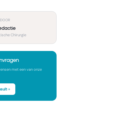
 DOOR
edactie
ische Chirurgie
anvragen
ensen met een van onze
sult