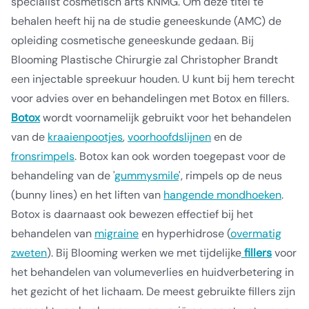
specialist cosmetisch arts KNMG. Om deze titel te
behalen heeft hij na de studie geneeskunde (AMC) de
opleiding cosmetische geneeskunde gedaan. Bij
Blooming Plastische Chirurgie zal Christopher Brandt
een injectable spreekuur houden. U kunt bij hem terecht
voor advies over en behandelingen met Botox en fillers.
Botox
wordt voornamelijk gebruikt voor het behandelen
van de
kraaienpootjes
,
voorhoofdslijnen
en de
fronsrimpels
. Botox kan ook worden toegepast voor de
behandeling van de '
gummysmile
', rimpels op de neus
(bunny lines) en het liften van
hangende mondhoeken
.
Botox is daarnaast ook bewezen effectief bij het
behandelen van
migraine
en hyperhidrose (
overmatig
zweten
). Bij Blooming werken we met tijdelijke
fillers
voor
het behandelen van volumeverlies en huidverbetering in
het gezicht of het lichaam. De meest gebruikte fillers zijn