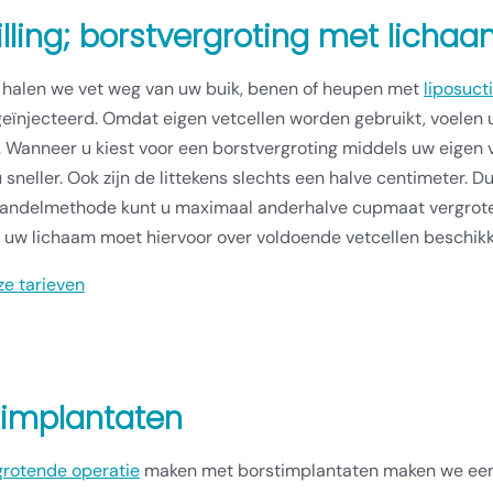
illing; borstvergroting met licha
halen we vet weg van uw buik, benen of heupen met
liposuct
eïnjecteerd. Omdat eigen vetcellen worden gebruikt, voelen uw
. Wanneer u kiest voor een borstvergroting middels uw eigen v
u sneller. Ook zijn de littekens slechts een halve centimeter. D
ndelmethode kunt u maximaal anderhalve cupmaat vergroten. O
, uw lichaam moet hiervoor over voldoende vetcellen beschikk
ze tarieven
timplantaten
grotende operatie
maken met borstimplantaten maken we een k