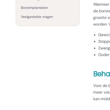
Wanneer m
Borstimplantaten
de borste
Veelgestelde vragen
grootte o
worden. 
Gewich
Stoppe
Zwang
Ouder
Beha
Voor de b
meer vol
kan midde