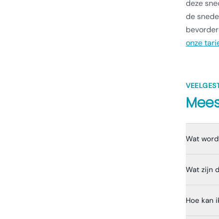
deze sne
de snede
bevordere
onze tari
VEELGES
Mees
Wat word
Wat zijn 
Hoe kan i