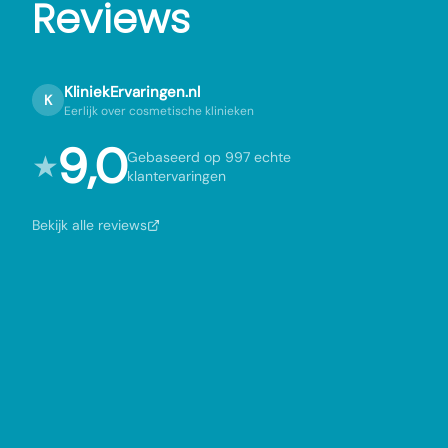
Reviews
KliniekErvaringen.nl
K
Eerlijk over cosmetische klinieken
9,0
★
Gebaseerd op 997 echte
klantervaringen
Bekijk alle reviews