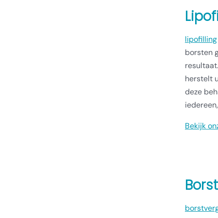
Lipof
lipofilling
borsten g
resultaat
herstelt 
deze beha
iedereen
Bekijk on
Bors
borstver