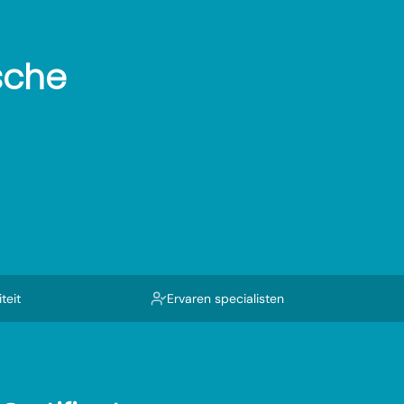
sche
teit
Ervaren specialisten