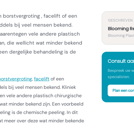
borstvergroting , facelift of een
GESCHREVEN
middels bij veel mensen bekend.
Blooming R
daarentegen vele andere plastisch
Blooming Plast
an, die wellicht wat minder bekend
een dergelijke behandeling is de
Consult a
Bespreek uw w
specialisten.
borstvergroting
,
facelift
of een
els bij veel mensen bekend. Kliniek
Plan een con
n vele andere plastisch chirurgische
 wat minder bekend zijn. Een voorbeeld
ling is de chemische peeling. In dit
wat meer over deze wat minder bekende