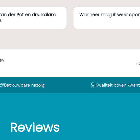
van der Pot en drs. Kalam
'Wanneer mag ik weer sport
.
 uw
H
Betrouwbare nazorg
Kwaliteit boven kwanti
Reviews