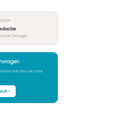
 DOOR
edactie
ische Chirurgie
anvragen
ensen met een van onze
sult