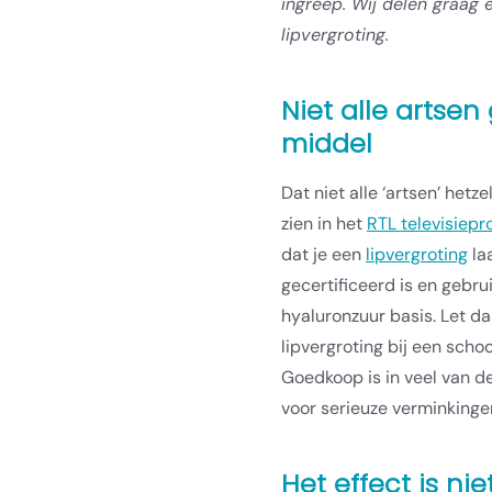
ingreep. Wij delen graag e
lipvergroting.
Niet alle artsen
middel
Dat niet alle ‘artsen’ het
zien in het
RTL televisiep
dat je een
lipvergroting
la
gecertificeerd is en gebru
hyaluronzuur basis. Let 
lipvergroting bij een scho
Goedkoop is in veel van d
voor serieuze verminkinge
Het effect is n