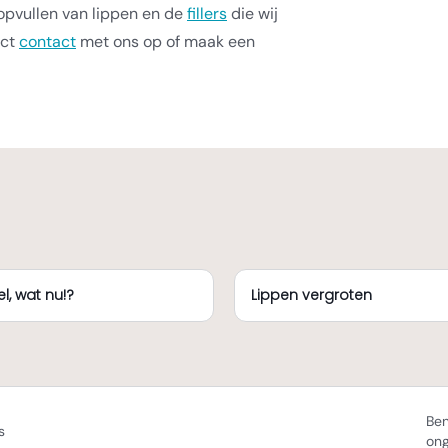
opvullen van lippen en de
fillers
die wij
ect
contact
met ons op of maak een
l, wat nu!?
Lippen vergroten
Ben
s
on