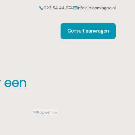
023 54 44 974
info@bloomingpc.nl
Consult aanvragen
r een
Kopieer link