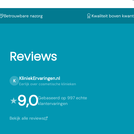
Betrouwbare nazorg
Kwaliteit boven kwanti
Reviews
KliniekErvaringen.nl
K
Eerlijk over cosmetische klinieken
9,0
★
Gebaseerd op 997 echte
klantervaringen
Bekijk alle reviews