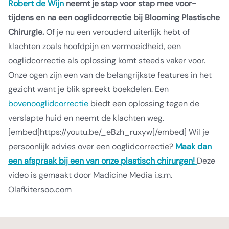
Robert de Wijn
neemt je stap voor stap mee voor-
tijdens en na een ooglidcorrectie bij Blooming Plastische
Chirurgie.
Of je nu een verouderd uiterlijk hebt of
klachten zoals hoofdpijn en vermoeidheid, een
ooglidcorrectie als oplossing komt steeds vaker voor.
Onze ogen zijn een van de belangrijkste features in het
gezicht want je blik spreekt boekdelen. Een
bovenooglidcorrectie
biedt een oplossing tegen de
verslapte huid en neemt de klachten weg.
[embed]https://youtu.be/_eBzh_ruxyw[/embed] Wil je
persoonlijk advies over een ooglidcorrectie?
Maak dan
een afspraak bij een van onze plastisch chirurgen!
Deze
video is gemaakt door Madicine Media i.s.m.
Olafkitersoo.com