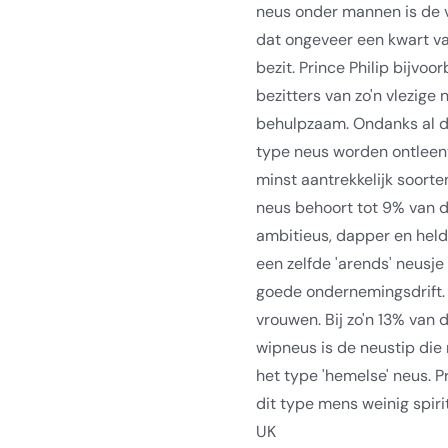
neus onder mannen is de v
dat ongeveer een kwart va
bezit. Prince Philip bijvoo
bezitters van zo'n vlezige 
behulpzaam. Ondanks al 
type neus worden ontleent 
minst aantrekkelijk soorten
neus behoort tot 9% van d
ambitieus, dapper en held
een zelfde 'arends' neusje
goede ondernemingsdrift
vrouwen. Bij zo'n 13% van 
wipneus is de neustip die 
het type 'hemelse' neus. 
dit type mens weinig spirit
UK