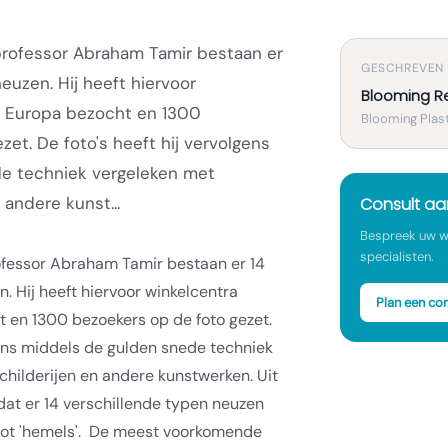
professor Abraham Tamir bestaan er
GESCHREVEN
euzen. Hij heeft hiervoor
Blooming R
en Europa bezocht en 1300
Blooming Plast
et. De foto's heeft hij vervolgens
e techniek vergeleken met
andere kunst...
Consult a
Bespreek uw w
specialisten.
ofessor Abraham Tamir bestaan er 14
en.
Hij heeft hiervoor winkelcentra
Plan een con
t en 1300 bezoekers op de foto gezet.
gens middels de gulden snede techniek
hilderijen en andere kunstwerken. Uit
dat er 14 verschillende typen neuzen
tot 'hemels'.
De meest voorkomende