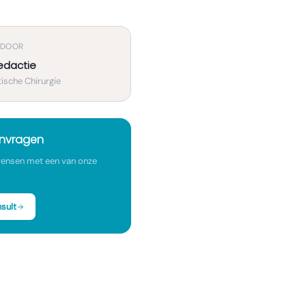
 DOOR
edactie
ische Chirurgie
anvragen
ensen met een van onze
sult