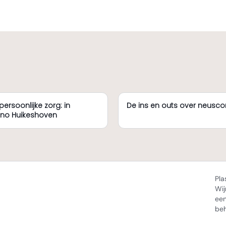
persoonlijke zorg: in
De ins en outs over neuscor
nno Huikeshoven
Pla
Wij
een
beh