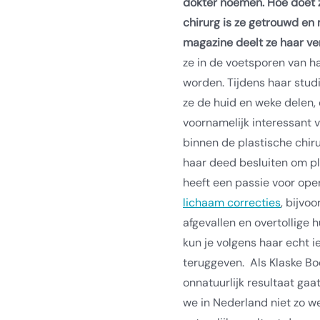
dokter noemen. Hoe doet z
chirurg is ze getrouwd e
magazine deelt ze haar ve
ze in de voetsporen van h
worden. Tijdens haar stu
ze de huid en weke delen,
voornamelijk interessant 
binnen de plastische chirur
haar deed besluiten om pl
heeft een passie voor oper
lichaam correcties
, bijvo
afgevallen en overtollige
kun je volgens haar echt i
teruggeven.
Als Klaske Bo
onnatuurlijk resultaat gaat
we in Nederland niet zo w