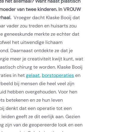
e het allemaal? Want naast plastisch
n moeder van twee kinderen. In VROUW
rhaal.
Vroeger dacht Klaske Booij dat
aar vader zou treden en huisarts zou
die geneeskunde merkte ze echter dat
 ofwel het uitwendige lichaam
vond. Daarnaast ontdekte ze dat je
gie meer je creativiteit kwijt kunt, wat
astisch chirurg te worden.
Klaske Booij
aties in het
gelaat
,
borstoperaties
en
orbeeld bij mensen die heel veel zijn
 huid hebben overgehouden. Voor hen
ets betekenen en ze hun leven
oij denkt dat een operatie tot een
 leiden geeft ze dit eerlijk aan. Gezien
eg zijn van de geopereerde look en een