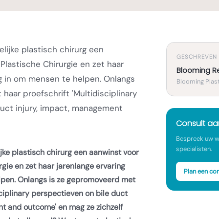
elijke plastisch chirurg een
GESCHREVEN
Plastische Chirurgie en zet haar
Blooming R
ag in om mensen te helpen. Onlangs
Blooming Plast
aar proefschrift 'Multidisciplinary
duct injury, impact, management
Consult a
Bespreek uw w
specialisten.
ijke plastisch chirurg een aanwinst voor
gie en zet haar jarenlange ervaring
Plan een con
lpen. Onlangs is ze gepromoveerd met
sciplinary perspectieven on bile duct
t and outcome' en mag ze zichzelf