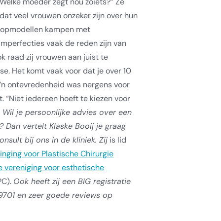
 “Welke moeder zegt nou zoiets?” Ze
dat veel vrouwen onzeker zijn over hun
te topmodellen kampen met
imperfecties vaak de reden zijn van
k raad zij vrouwen aan juist te
se. Het komt vaak voor dat je over 10
 m’n ontevredenheid was nergens voor
t. “Niet iedereen hoeft te kiezen voor
.
Wil je persoonlijke advies over een
 Dan vertelt Klaske Booij je graag
sult bij ons in de kliniek. Zij
is lid
nging voor Plastische Chirurgie
 vereniging voor esthetische
PC).
Ook heeft zij een
BIG registratie
701 en zeer goede reviews op