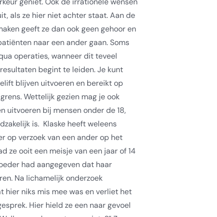
orkeur geniet. Ook de irrationele wensen
t, als ze hier niet achter staat. Aan de
maken geeft ze dan ook geen gehoor en
patiënten naar een ander gaan. Soms
ua operaties, wanneer dit teveel
resultaten begint te leiden. Je kunt
elift blijven uitvoeren en bereikt op
rens. Wettelijk gezien mag je ook
 uitvoeren bij mensen onder de 18,
zakelijk is.
Klaske heeft weleens
r op verzoek van een ander op het
ad ze ooit een meisje van een jaar of 14
oeder had aangegeven dat haar
en. Na lichamelijk onderzoek
 hier niks mis mee was en verliet het
esprek. Hier hield ze een naar gevoel