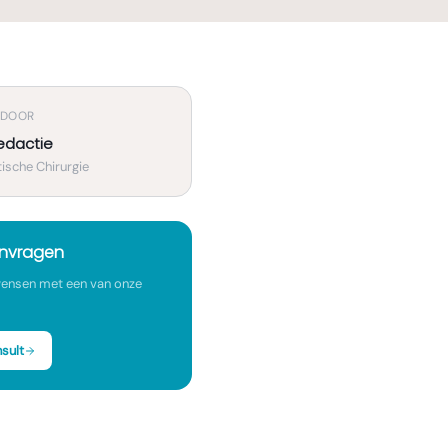
 DOOR
edactie
ische Chirurgie
anvragen
ensen met een van onze
sult