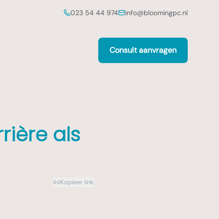
023 54 44 974
info@bloomingpc.nl
Consult aanvragen
rière als
Kopieer link