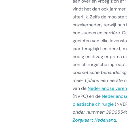
aan over en vroeg zich af
vindt het dan ook jammer 
uiterlijk. Zelfs de moois
onzekerheden, terwijl hun 
hun succes en carrière. Oo
genieten van elke levensfa
jaar terugkijkt en denkt;
nodig en ik zag er prima ui
een chirurgische ingreep"
cosmetische behandeling?
meer tijdens een eerste con
van de
Nederlandse vereni
(NVPC) en de
Nederlandse
plastische chirurgie
(NVE
onder nummer: 39065549
Zorgkaart Nederland
.