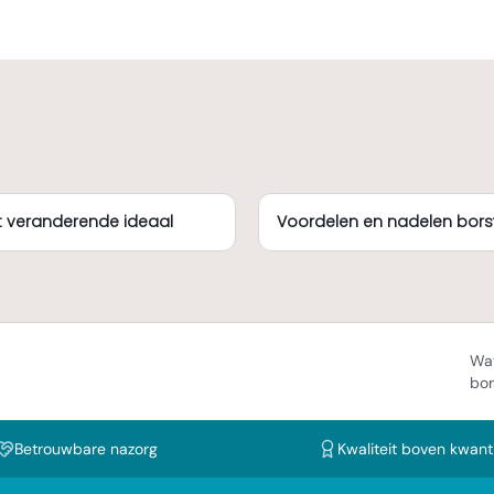
t veranderende ideaal
Voordelen en nadelen bors
Wat
bor
Betrouwbare nazorg
Kwaliteit boven kwanti