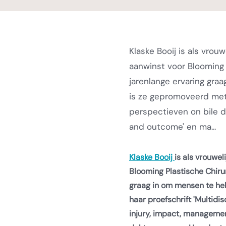
Klaske Booij is als vrouw
aanwinst voor Blooming 
jarenlange ervaring gra
is ze gepromoveerd met h
perspectieven on bile 
and outcome' en ma...
Klaske Booij
is als vrouwel
Blooming Plastische Chirur
graag in om mensen te he
haar proefschrift 'Multidi
injury, impact, managemen