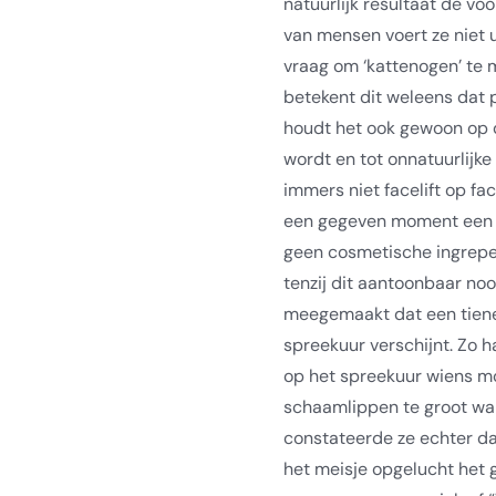
natuurlijk resultaat de vo
van mensen voert ze niet ui
vraag om ‘kattenogen’ te 
betekent dit weleens dat 
houdt het ook gewoon op q
wordt en tot onnatuurlijke 
immers niet facelift op fac
een gegeven moment een g
geen cosmetische ingrepen
tenzij dit aantoonbaar nood
meegemaakt dat een tiene
spreekuur verschijnt. Zo h
op het spreekuur wiens m
schaamlippen te groot war
constateerde ze echter dat
het meisje opgelucht het g