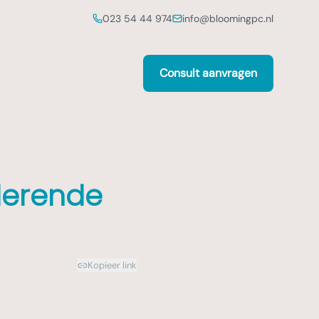
023 54 44 974
info@bloomingpc.nl
Consult aanvragen
derende
Kopieer link