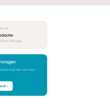
 DOOR
edactie
ische Chirurgie
anvragen
ensen met een van onze
sult