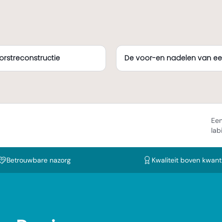
rstreconstructie
De voor-en nadelen van ee
Een
lab
Betrouwbare nazorg
Kwaliteit boven kwanti