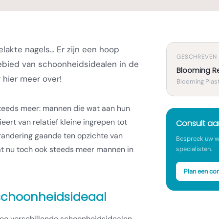
akte nagels... Er zijn een hoop
GESCHREVEN
ebied van schoonheidsidealen in de
Blooming R
 hier meer over!
Blooming Plast
steeds meer: mannen die wat aan hun
rieert van relatief kleine ingrepen tot
Consult a
erandering gaande ten opzichte van
Bespreek uw w
at nu toch ook steeds meer mannen in
specialisten.
Plan een con
choonheidsideaal
ee verschillende schoonheidsidealen