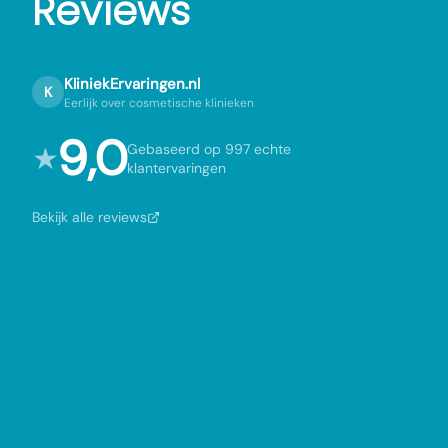
Reviews
KliniekErvaringen.nl
K
Eerlijk over cosmetische klinieken
9,0
★
Gebaseerd op 997 echte
klantervaringen
Bekijk alle reviews