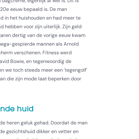
dagcrème, eigenlijk al wel is. Dit is
ge 20e eeuw bepaald is. De man
ld in het huishouden en had meer te
d hebben voor zijn uiterlijk. Zijn geld
 jaren dertig van de vorige eeuw kwam
n mega-gespierde mannen als Arnold
herm verschenen. Fitness werd
 David Bowie, en tegenwoordig de
en we toch steeds meer een 'tegengolf'
 man die zijn mode laat beperken door
nde huid
 de heren geluk gehad. Doordat de man
de gezichtshuid dikker en vetter en