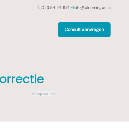
023 54 44 974
info@bloomingpc.nl
Consult aanvragen
orrectie
Kopieer link