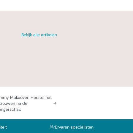
Bekijk alle artikelen
my Makeover: Herstel het
trouwen na de
angerschap
teit
Ervaren specialisten