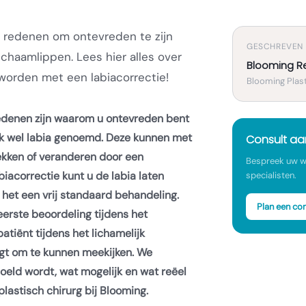
e redenen om ontevreden te zijn
GESCHREVEN
 schaamlippen. Lees hier alles over
Blooming R
worden met een labiacorrectie!
Blooming Plast
redenen zijn waarom u ontevreden bent
k wel labia genoemd. Deze kunnen met
Consult a
ekken of veranderen door een
Bespreek uw w
iacorrectie kunt u de labia laten
specialisten.
s het een vrij standaard behandeling.
Plan een con
eerste beoordeling tijdens het
atiënt tijdens het lichamelijk
jgt om te kunnen meekijken. We
eld wordt, wat mogelijk en wat reëel
, plastisch chirurg bij Blooming.