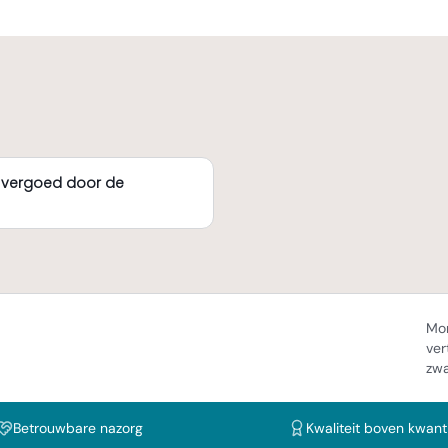
 vergoed door de
Mom
ver
zw
Betrouwbare nazorg
Kwaliteit boven kwanti