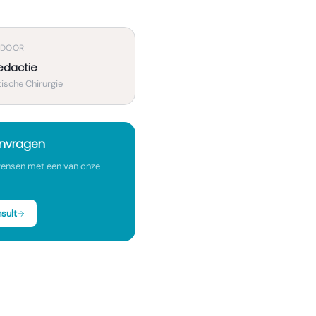
 DOOR
edactie
ische Chirurgie
anvragen
ensen met een van onze
sult