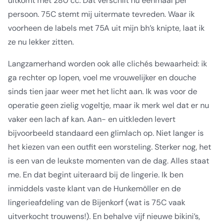
uitkomt met 280 cc. Dat verschilt nu eenmaal per
persoon. 75C stemt mij uitermate tevreden. Waar ik
voorheen de labels met 75A uit mijn bh’s knipte, laat ik
ze nu lekker zitten.
Langzamerhand worden ook alle clichés bewaarheid: ik
ga rechter op lopen, voel me vrouwelijker en douche
sinds tien jaar weer met het licht aan. Ik was voor de
operatie geen zielig vogeltje, maar ik merk wel dat er nu
vaker een lach af kan. Aan- en uitkleden levert
bijvoorbeeld standaard een glimlach op. Niet langer is
het kiezen van een outfit een worsteling. Sterker nog, het
is een van de leukste momenten van de dag. Alles staat
me. En dat begint uiteraard bij de lingerie. Ik ben
inmiddels vaste klant van de Hunkemöller en de
lingerieafdeling van de Bijenkorf (wat is 75C vaak
uitverkocht trouwens!). En behalve vijf nieuwe bikini’s,