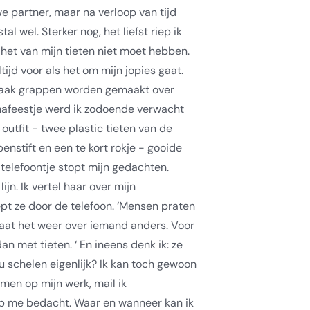
 partner, maar na verloop van tijd
 wel. Sterker nog, het liefst riep ik
k het van mijn tieten niet moet hebben.
tijd voor als het om mijn jopies gaat.
t vaak grappen worden gemaakt over
mafeestje werd ik zodoende verwacht
outfit - twee plastic tieten van de
penstift en een te kort rokje - gooide
telefoontje stopt mijn gedachten.
ijn. Ik vertel haar over mijn
ept ze door de telefoon. ‘Mensen praten
aat het weer over iemand anders. Voor
dan met tieten. ‘ En ineens denk ik: ze
ou schelen eigenlijk? Ik kan toch gewoon
en op mijn werk, mail ik
eb me bedacht. Waar en wanneer kan ik