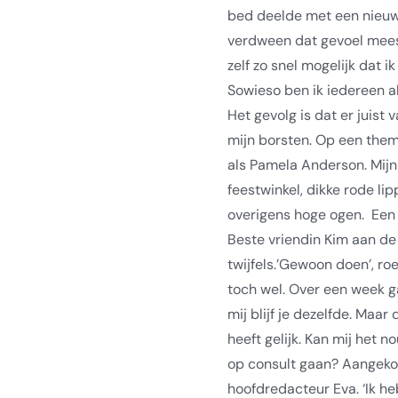
bed deelde met een nieuwe
verdween dat gevoel meestal
zelf zo snel mogelijk dat i
Sowieso ben ik iedereen al
Het gevolg is dat er juis
mijn borsten. Op een the
als Pamela Anderson. Mijn 
feestwinkel, dikke rode lip
overigens hoge ogen.
Een 
Beste vriendin Kim aan de l
twijfels.’Gewoon doen’, ro
toch wel. Over een week g
mij blijf je dezelfde. Maar 
heeft gelijk. Kan mij het n
op consult gaan? Aangekom
hoofdredacteur Eva. ‘Ik h