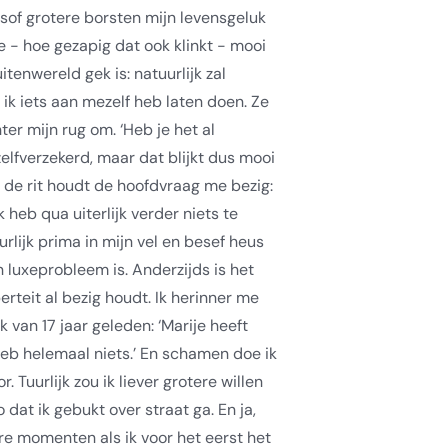
lsof grotere borsten mijn levensgeluk
e - hoe gezapig dat ook klinkt - mooi
itenwereld gek is: natuurlijk zal
ik iets aan mezelf heb laten doen. Ze
ter mijn rug om. ‘Heb je het al
 zelfverzekerd, maar dat blijkt dus mooi
an de rit houdt de hoofdvraag me bezig:
 heb qua uiterlijk verder niets te
guurlijk prima in mijn vel en besef heus
 luxeprobleem is. Anderzijds is het
erteit al bezig houdt. Ik herinner me
 van 17 jaar geleden: ‘Marije heeft
heb helemaal niets.’ En schamen doe ik
r. Tuurlijk zou ik liever grotere willen
 dat ik gebukt over straat ga. En ja,
re momenten als ik voor het eerst het