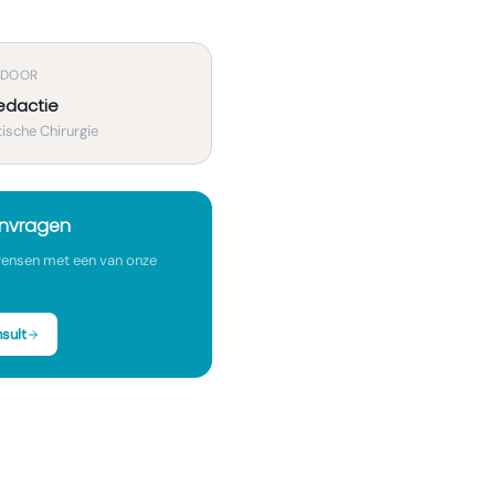
 DOOR
edactie
ische Chirurgie
anvragen
ensen met een van onze
sult