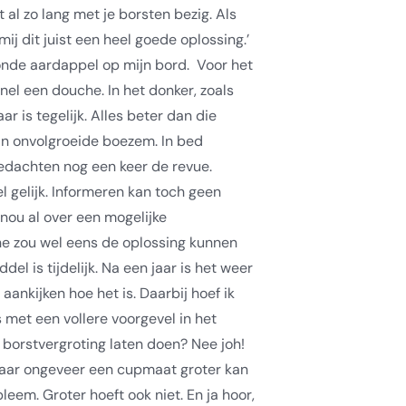
 al zo lang met je borsten bezig. Als
kt mij dit juist een heel goede oplossing.’
onde aardappel op mijn bord.
Voor het
el een douche. In het donker, zoals
r is tegelijk. Alles beter dan die
jn onvolgroeide boezem. In bed
edachten nog een keer de revue.
l gelijk. Informeren kan toch geen
 nou al over een mogelijke
ne zou wel eens de oplossing kunnen
del is tijdelijk. Na een jaar is het weer
 aankijken hoe het is. Daarbij hoef ik
ns met een vollere voorgevel in het
 borstvergroting laten doen? Nee joh!
maar ongeveer een cupmaat groter kan
bleem. Groter hoeft ook niet.
En ja hoor,