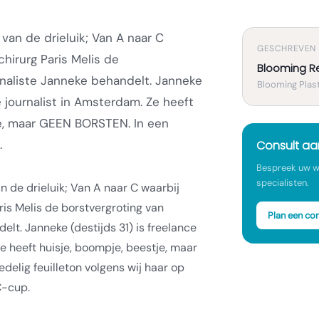
 van de drieluik; Van A naar C
GESCHREVEN
chirurg Paris Melis de
Blooming R
rnaliste Janneke behandelt. Janneke
Blooming Plast
ce journalist in Amsterdam. Ze heeft
je, maar GEEN BORSTEN. In een
.
Consult a
Bespreek uw w
specialisten.
an de drieluik; Van A naar C waarbij
aris Melis de borstvergroting van
Plan een con
delt.
Janneke (destijds 31) is freelance
e heeft huisje, boompje, beestje, maar
delig feuilleton volgens wij haar op
C-cup.