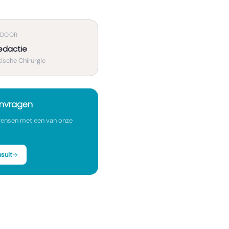
 DOOR
edactie
ische Chirurgie
anvragen
ensen met een van onze
sult