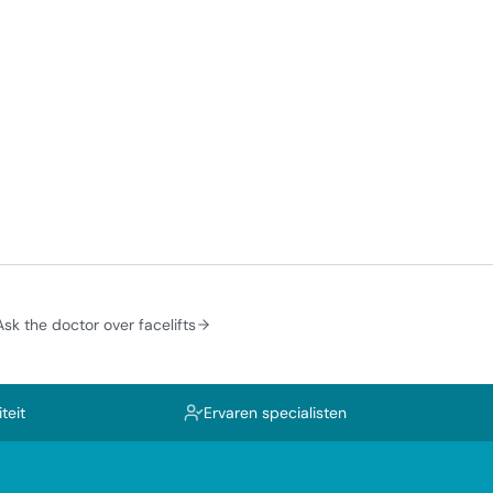
Ask the doctor over facelifts
teit
Ervaren specialisten