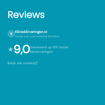
Reviews
KliniekErvaringen.nl
K
Eerlijk over cosmetische klinieken
9,0
★
Gebaseerd op 997 echte
klantervaringen
Bekijk alle reviews