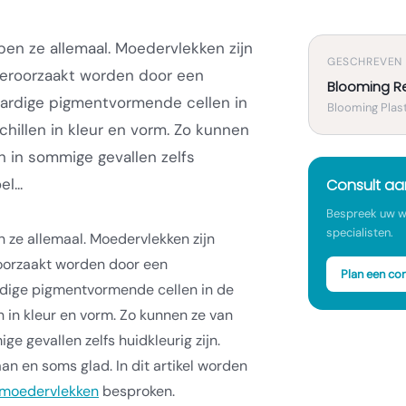
en ze allemaal. Moedervlekken zijn
GESCHREVEN
veroorzaakt worden door een
Blooming R
ardige pigmentvormende cellen in
Blooming Plast
chillen in kleur en vorm. Zo kunnen
n in sommige gevallen zelfs
l...
Consult a
Bespreek uw w
specialisten.
ze allemaal. Moedervlekken zijn
roorzaakt worden door een
Plan een con
dige pigmentvormende cellen in de
n in kleur en vorm. Zo kunnen ze van
ge gevallen zelfs huidkleurig zijn.
n en soms glad. In dit artikel worden
moedervlekken
besproken.