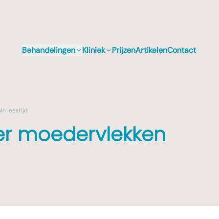
Behandelingen
Kliniek
Prijzen
Artikelen
Contact
n leestijd
er moedervlekken