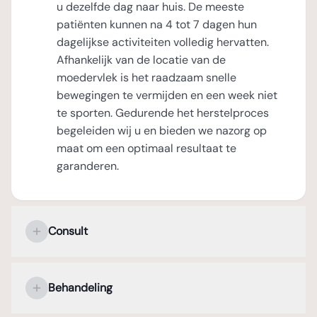
u dezelfde dag naar huis. De meeste
patiënten kunnen na 4 tot 7 dagen hun
dagelijkse activiteiten volledig hervatten.
Afhankelijk van de locatie van de
moedervlek is het raadzaam snelle
bewegingen te vermijden en een week niet
te sporten. Gedurende het herstelproces
begeleiden wij u en bieden we nazorg op
maat om een optimaal resultaat te
garanderen.
Consult
Uw persoonlijke kennismaking met de
plastisch chirurg
Behandeling
Tijdens het eerste consult staat uw