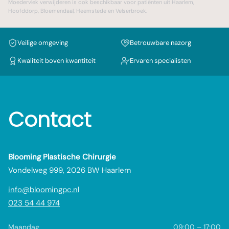
Moedervlek verwijderen
is ook beschikbaar voor patiënten uit
Haarlem
,
Hoofddorp
,
Bloemendaal
,
Heemstede
en
Velserbroek
.
Veilige omgeving
Betrouwbare nazorg
Kwaliteit boven kwantiteit
Ervaren specialisten
Contact
Blooming Plastische Chirurgie
Vondelweg 999, 2026 BW Haarlem
info@bloomingpc.nl
023 54 44 974
Maandag
09:00 – 17:00