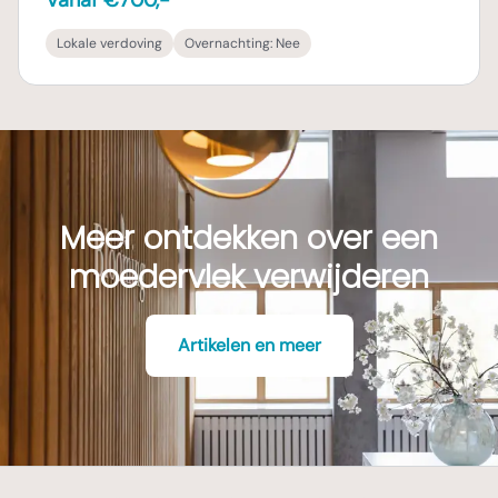
Vanaf €700,-
Lokale verdoving
Overnachting:
Nee
Meer ontdekken over een
moedervlek verwijderen
Artikelen en meer