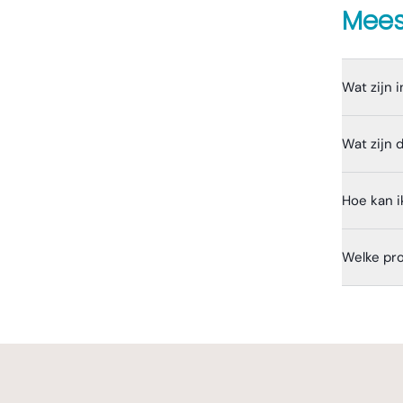
Mees
Wat zijn 
Wat zijn
Hoe kan i
Welke pro