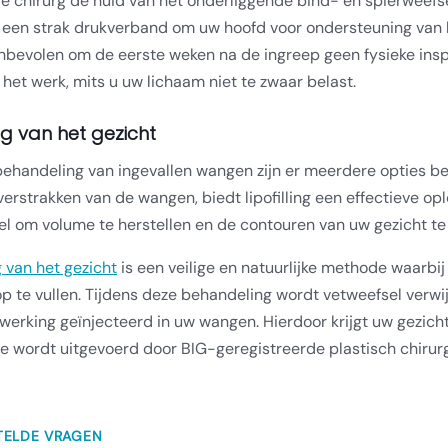
e chirurg de huid van het onderliggende bind- en spierweefse
 een strak drukverband om uw hoofd voor ondersteuning van he
nbevolen om de eerste weken na de ingreep geen fysieke insp
het werk, mits u uw lichaam niet te zwaar belast.
ing van het gezicht
ehandeling van ingevallen wangen zijn er meerdere opties besc
verstrakken van de wangen, biedt lipofilling een effectieve op
l om volume te herstellen en de contouren van uw gezicht te
ng van het gezicht
is een veilige en natuurlijke methode waarbi
 te vullen. Tijdens deze behandeling wordt vetweefsel verwij
werking geïnjecteerd in uw wangen. Hierdoor krijgt uw gezicht
 wordt uitgevoerd door BIG-geregistreerde plastisch chirurg
TELDE VRAGEN