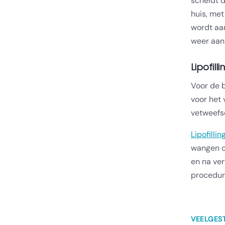
scheidt d
huis, met
wordt aa
weer aan 
Lipofill
Voor de b
voor het 
vetweefse
Lipofilli
wangen op
en na ver
procedure
VEELGES