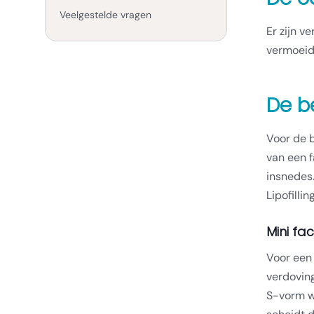
Veelgestelde vragen
Er zijn v
vermoeidh
De b
Voor de b
van een f
insnedes.
Lipofilli
Mini fac
Voor een
verdoving
S-vorm w