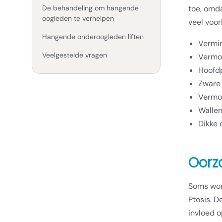
De behandeling om hangende
toe, omd
oogleden te verhelpen
veel voor
Hangende onderoogleden liften
Vermin
Veelgestelde vragen
Vermoe
Hoofdp
Zware 
Vermo
Wallen
Dikke 
Oorz
Soms wor
Ptosis. 
invloed o