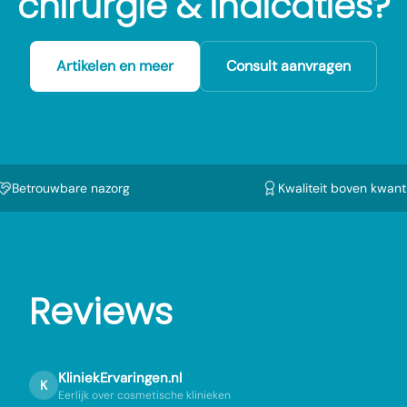
chirurgie & indicaties?
Artikelen en meer
Consult aanvragen
Betrouwbare nazorg
Kwaliteit boven kwanti
Reviews
KliniekErvaringen.nl
K
Eerlijk over cosmetische klinieken