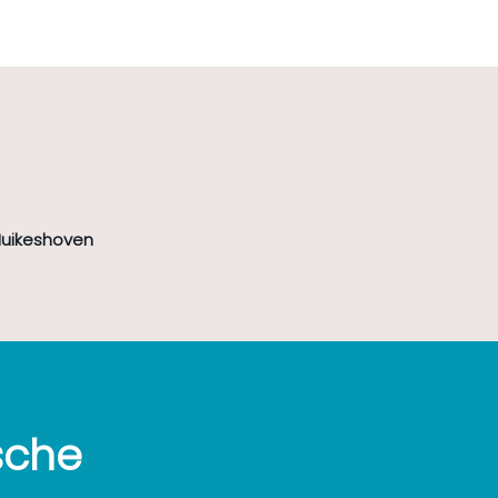
Huikeshoven
sche