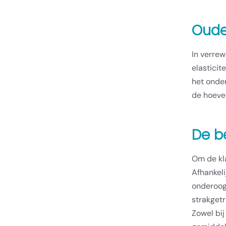
Oud
In verre
elastici
het onde
de hoevee
De b
Om de kl
Afhankeli
onderoogl
strakgetr
Zowel bij