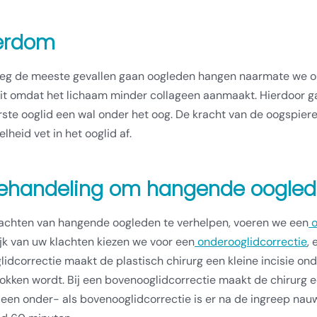
erdom
weg de meeste gevallen gaan oogleden hangen naarmate we oud
teit omdat het lichaam minder collageen aanmaakt. Hierdoor g
rste ooglid een wal onder het oog. De kracht van de oogspi
lheid vet in het ooglid af.
ehandeling om hangende ooglede
achten van hangende oogleden te verhelpen, voeren we een
o
jk van uw klachten kiezen we voor een
onderooglidcorrectie
, 
idcorrectie maakt de plastisch chirurg een kleine incisie o
okken wordt. Bij een bovenooglidcorrectie maakt de chirurg een
 een onder- als bovenooglidcorrectie is er na de ingreep nauw