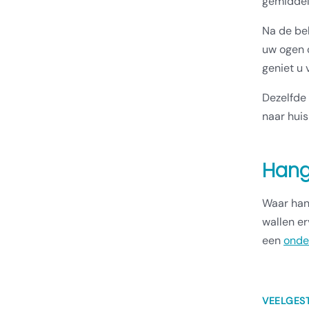
gemiddel
Na de beh
uw ogen o
geniet u 
Dezelfde
naar huis
Hang
Waar han
wallen er
een
onde
VEELGES