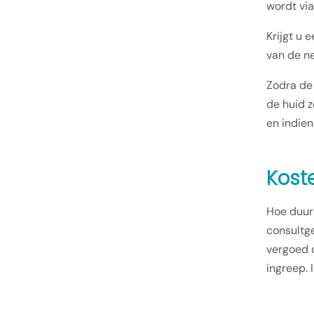
wordt via
Krijgt u 
van de ne
Zodra de 
de huid z
en indie
Kost
Hoe duur 
consultg
vergoed 
ingreep. 