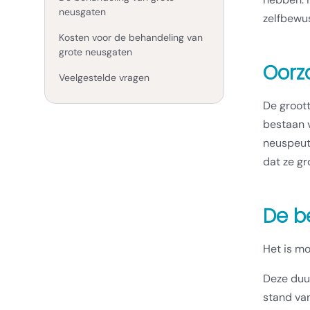
neusgaten
zelfbewu
Kosten voor de behandeling van
grote neusgaten
Oorz
Veelgestelde vragen
De groot
bestaan v
neuspeute
dat ze gr
De b
Het is mo
Deze duu
stand va