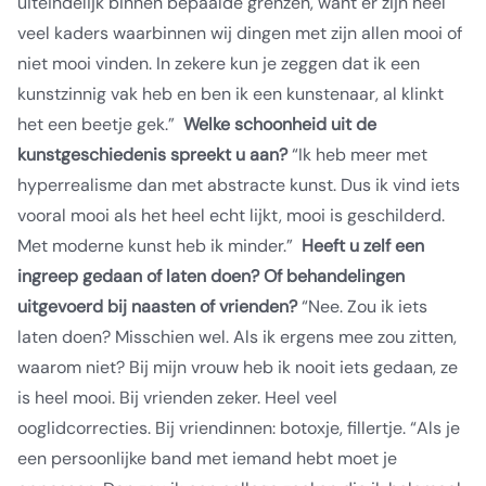
uiteindelijk binnen bepaalde grenzen, want er zijn heel
veel kaders waarbinnen wij dingen met zijn allen mooi of
niet mooi vinden. In zekere kun je zeggen dat ik een
kunstzinnig vak heb en ben ik een kunstenaar, al klinkt
het een beetje gek.”
Welke schoonheid uit de
kunstgeschiedenis spreekt u aan?
“Ik heb meer met
hyperrealisme dan met abstracte kunst. Dus ik vind iets
vooral mooi als het heel echt lijkt, mooi is geschilderd.
Met moderne kunst heb ik minder.”
Heeft u zelf een
ingreep gedaan of laten doen? Of behandelingen
uitgevoerd bij naasten of vrienden?
“Nee. Zou ik iets
laten doen? Misschien wel. Als ik ergens mee zou zitten,
waarom niet? Bij mijn vrouw heb ik nooit iets gedaan, ze
is heel mooi. Bij vrienden zeker. Heel veel
ooglidcorrecties. Bij vriendinnen: botoxje, fillertje.
“Als je
een persoonlijke band met iemand hebt moet je