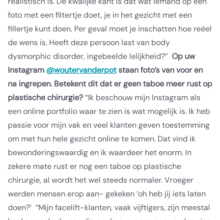
realistisch is. De kwalijke kant is dat wat iemand op een
foto met een filtertje doet, je in het gezicht met een
fillertje kunt doen. Per geval moet je inschatten hoe reëel
de wens is. Heeft deze persoon last van body
dysmorphic disorder, ingebeelde lelijkheid?”
Op uw
Instagram
@woutervanderpot
staan foto’s van voor en
na ingrepen. Betekent dit dat er geen taboe meer rust op
plastische chirurgie?
“Ik beschouw mijn Instagram als
een online portfolio waar te zien is wat mogelijk is. Ik heb
passie voor mijn vak en veel klanten geven toestemming
om met hun hele gezicht online te komen. Dat vind ik
bewonderingswaardig en ik waardeer het enorm. In
zekere mate rust er nog een taboe op plastische
chirurgie, al wordt het wel steeds normaler. Vroeger
werden mensen erop aan- gekeken ‘oh heb jij iets laten
doen?’
“Mijn facelift-klanten, vaak vijftigers, zijn meestal