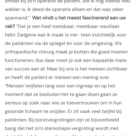
omdat bij zo’n operatie de patiënt, die ik nog steeds heb,
wakker is. Ik deed de operatie alleen en dat was zeker
spannend.”
Wat vindt u het meest fascinerend aan uw
vak?
“Dat je een heel toetsbaar, meetbaar resultaat
hebt. Datgene wat ik maak is me- teen inzichtelijk voor
de patiënten via de spiegel én voor de omgeving. Als
orthopedische chirurg maak je botten die goed moeten
functioneren, dus daar meet je ook een bepaalde mate
van succes aan af. Maar bij ons is het meteen zichtbaar
en heeft de patiënt er meteen een mening over.
“Mensen twijfelen lang over een ingreep en op het
moment dat ze besluiten het te gaan doen gaan ze
serieus op zoek naar wie ze toevertrouwen om in hun
gezonde lichaam te snijden. Er zit vaak veel twijfel bij
patiënten. Bij borstvergrotingen zijn ze bijvoorbeeld
bang dat het zo’n stereotiepe vergroting wordt met