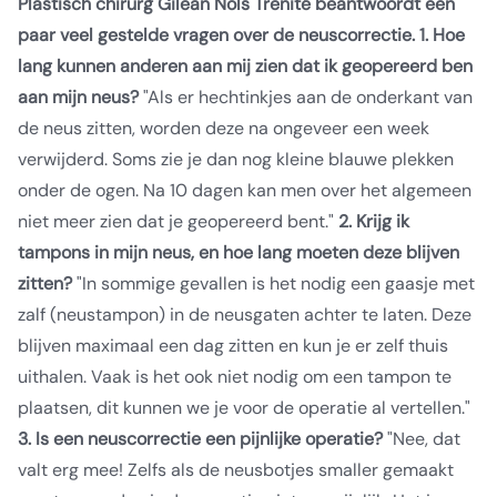
Plastisch chirurg Gilean Nols Trenité beantwoordt een
paar veel gestelde vragen over de neuscorrectie.
1. Hoe
lang kunnen anderen aan mij zien dat ik geopereerd ben
aan mijn neus?
"Als er hechtinkjes aan de onderkant van
de neus zitten, worden deze na ongeveer een week
verwijderd. Soms zie je dan nog kleine blauwe plekken
onder de ogen. Na 10 dagen kan men over het algemeen
niet meer zien dat je geopereerd bent."
2. Krijg ik
tampons in mijn neus, en hoe lang moeten deze blijven
zitten?
"In sommige gevallen is het nodig een gaasje met
zalf (neustampon) in de neusgaten achter te laten. Deze
blijven maximaal een dag zitten en kun je er zelf thuis
uithalen. Vaak is het ook niet nodig om een tampon te
plaatsen, dit kunnen we je voor de operatie al vertellen."
3. Is een neuscorrectie een pijnlijke operatie?
"Nee, dat
valt erg mee! Zelfs als de neusbotjes smaller gemaakt