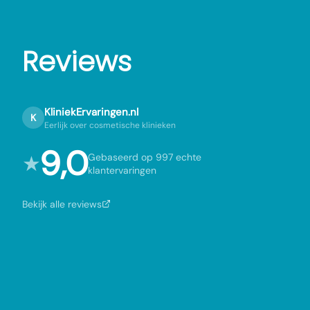
Reviews
KliniekErvaringen.nl
K
Eerlijk over cosmetische klinieken
9,0
★
Gebaseerd op 997 echte
klantervaringen
Bekijk alle reviews