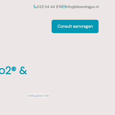
023 54 44 974
info@bloomingpc.nl
Consult aanvragen
go2® &
Kopieer link