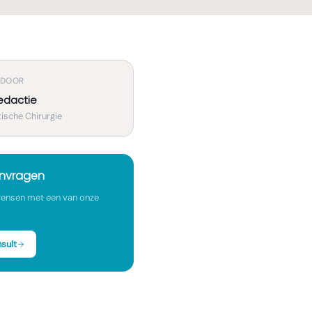
 DOOR
edactie
ische Chirurgie
anvragen
ensen met een van onze
sult