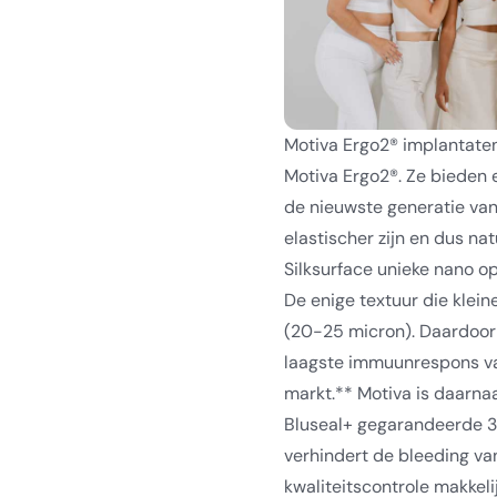
Motiva Ergo2® implantaten 
Motiva Ergo2®. Ze bieden e
de nieuwste generatie van
elastischer zijn en dus na
Silksurface unieke nano o
De enige textuur die klein
(20-25 micron). Daardoor 
laagste immuunrespons va
markt.** Motiva is daarna
Bluseal+ gegarandeerde 36
verhindert de bleeding va
kwaliteitscontrole
makkelij