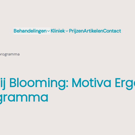
Behandelingen
Kliniek
Prijzen
Artikelen
Contact
® programma
ij Blooming: Motiva Er
ogramma