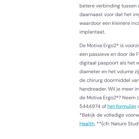
betere verbinding tussen 
daarnaast voor dat het i
waardoor een kleinere inci
implantaat.
De Motiva Ergo2® is voorz
een passieve en door de 
digitaal paspoort als het 
diameter en het volume zij
de chirurg doormiddel va
handreader. Wil je meer i
de Motiva Ergo2®? Neem d
5444974 of
het formulier
o
*Bekijk de volledige voo
Health
. **(cfr. Nature Stu