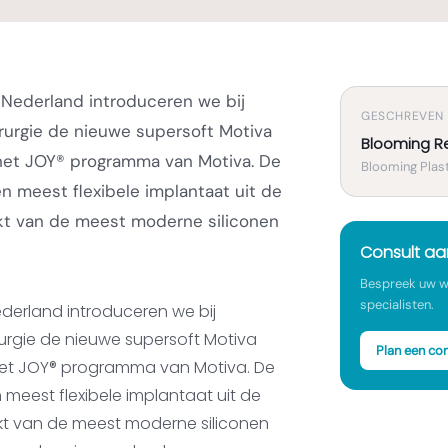
in Nederland introduceren we bij
GESCHREVEN
rurgie de nieuwe supersoft Motiva
Blooming R
het JOY® programma van Motiva. De
Blooming Plast
en meest flexibele implantaat uit de
akt van de meest moderne siliconen
Consult a
Bespreek uw w
specialisten.
 Nederland introduceren we bij
rurgie de nieuwe supersoft Motiva
Plan een con
het JOY® programma van Motiva. De
 meest flexibele implantaat uit de
kt van de meest moderne siliconen