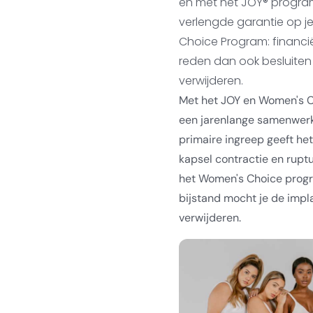
en met het JOY® progra
verlengde garantie op j
Choice Program: financi
reden dan ook besluiten 
verwijderen.
Met het JOY en Women's C
een jarenlange samenwerk
primaire ingreep geeft he
kapsel contractie en ruptu
het Women's Choice progra
bijstand mocht je de impla
verwijderen.