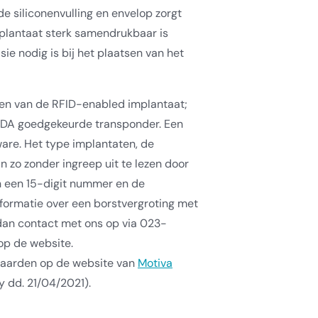
de siliconenvulling en
envelop zorgt
mplantaat sterk samendrukbaar
is
sie nodig is bij het plaatsen van het
ien van de RFID-enabled implantaat;
FDA goedgekeurde transponder. Een
ware. Het type implantaten, de
n zo zonder ingreep uit te lezen door
n een 15-digit nummer en de
nformatie over een borstvergroting met
an contact met ons op via 023-
p de website.
rwaarden op de website van
Motiva
dy dd. 21/04/2021).