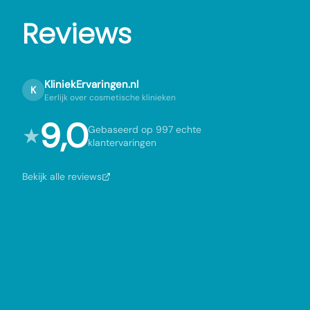
Reviews
KliniekErvaringen.nl
K
Eerlijk over cosmetische klinieken
9,0
★
Gebaseerd op 997 echte
klantervaringen
Bekijk alle reviews