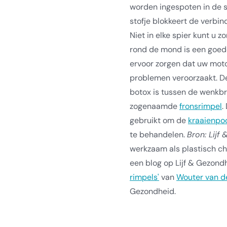
worden ingespoten in de s
stofje blokkeert de verbi
Niet in elke spier kunt u 
rond de mond is een goede 
ervoor zorgen dat uw moto
problemen veroorzaakt. D
botox is tussen de wenkb
zogenaamde
fronsrimpel
.
gebruikt om de
kraaienpo
te behandelen.
Bron: Lijf
werkzaam als plastisch chi
een blog op Lijf & Gezondhe
rimpels'
van
Wouter van d
Gezondheid.