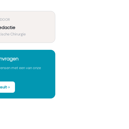
 DOOR
edactie
ische Chirurgie
anvragen
ensen met een van onze
sult