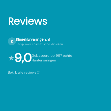
Reviews
KliniekErvaringen.nl
K
Eerlijk over cosmetische klinieken
9,0
★
Gebaseerd op 997 echte
klantervaringen
Bekijk alle reviews