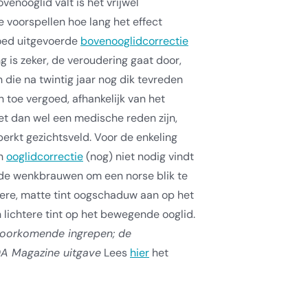
ovenooglid valt is het vrijwel
te voorspellen hoe lang het effect
goed uitgevoerde
bovenooglidcorrectie
ng is zeker, de veroudering gaat door,
 die na twintig jaar nog dik tevreden
n toe vergoed, afhankelijk van het
et dan wel een medische reden zijn,
erkt gezichtsveld. Voor de enkeling
en
ooglidcorrectie
(nog) niet nodig vindt
 de wenkbrauwen om een norse blik te
ere, matte tint oogschaduw aan op het
lichtere tint op het bewegende ooglid.
voorkomende ingrepen; de
DA Magazine uitgave
Lees
hier
het