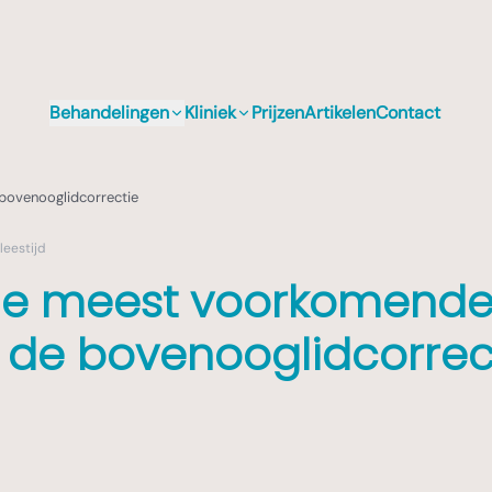
Behandelingen
Kliniek
Prijzen
Artikelen
Contact
bovenooglidcorrectie
leestijd
de meest voorkomend
 de bovenooglidcorrec