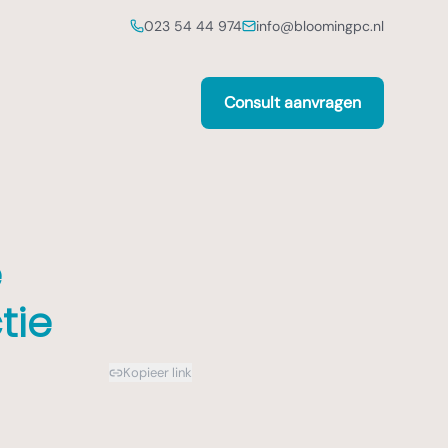
023 54 44 974
info@bloomingpc.nl
Consult aanvragen
e
tie
Kopieer link