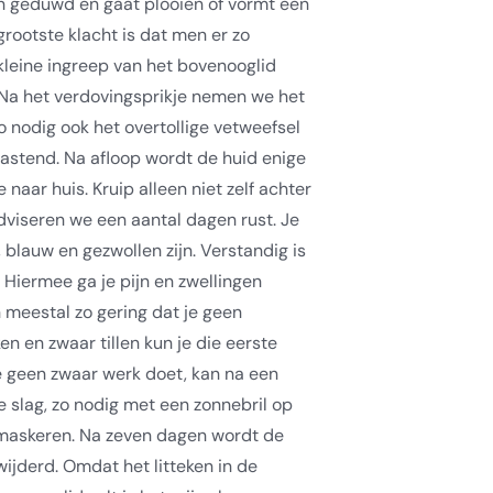
n geduwd en gaat plooien of vormt een
grootste klacht is dat men er zo
kleine ingreep van het bovenooglid
 Na het verdovingsprikje nemen we het
zo nodig ook het overtollige vetweefsel
lastend. Na afloop wordt de huid enige
 naar huis. Kruip alleen niet zelf achter
dviseren we een aantal dagen rust. Je
blauw en gezwollen zijn. Verstandig is
. Hiermee ga je pijn en zwellingen
n meestal zo gering dat je geen
ken en zwaar tillen kun je die eerste
 geen zwaar werk doet, kan na een
 slag, zo nodig met een zonnebril op
maskeren. Na zeven dagen wordt de
ijderd. Omdat het litteken in de