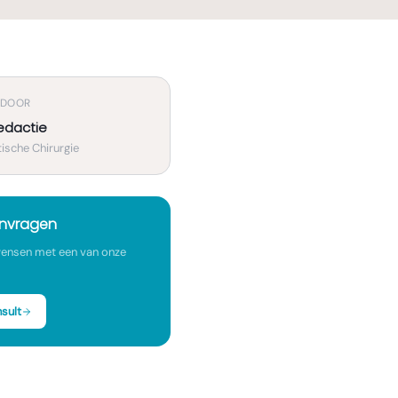
 DOOR
edactie
ische Chirurgie
anvragen
ensen met een van onze
sult