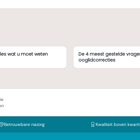
lles wat u moet weten
De 4 meest gestelde vrage
ooglidcorrecties
ie
en
Betrouwbare nazorg
Kwaliteit boven kwanti