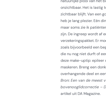
natuurlijke plooi van het b
onzichtbaar. Het is lastig 
zichtbaar blijft. Van een 
heb je lang plezier. Eén di
maar soms zie ik patiënten
zijn. De ingreep wordt af e
verzekeringspakket. Er mo
zoals bijvoorbeeld een bep
die nu nog niet durft of e
deze make-uptip: epileer
maskeren. Breng een donk
overhangende deel en een 
Bron: Een van de meest 
bovenooglidcorrectie – 
artikel uit DA Magazine.