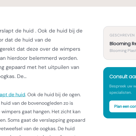
slapt de huid . Ook de huid bij de
GESCHREVEN
or dat de huid van de
Blooming R
tgerekt dat deze over de wimpers
Blooming Plast
 kan hierdoor belemmerd worden.
ng gepaard met het uitpuilen van
gkas. De...
Consult a
Bespreek uw w
specialisten.
lapt de huid
. Ook de huid bij de ogen.
e huid van de bovenoogleden zo is
Plan een con
e wimpers gaat hangen. Het zicht kan
en. Soms gaat de verslapping gepaard
 vetweefsel van de oogkas. De huid