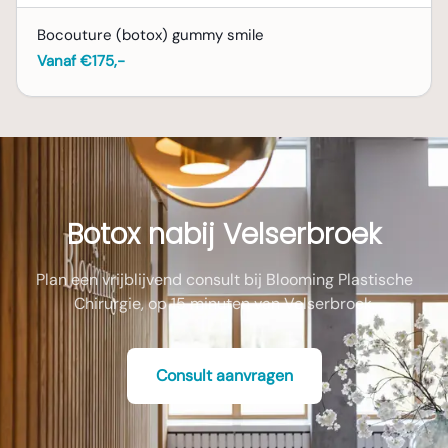
verbonden. Deze kosten worden in mindering
Bocouture (botox) gummy smile
gebracht op de uiteindelijke prijs van de
Vanaf €175,-
behandeling, mocht u besluiten om de
botoxbehandeling bij Blooming Plastische
Chirurgie te laten uitvoeren.
Botox nabij Velserbroek
Plan een vrijblijvend consult bij Blooming Plastische
Chirurgie, op 15 minuten van Velserbroek.
Consult aanvragen