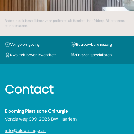
Botox
is ook beschikbaar voor patiënten uit
Haarlem
,
Hoofddorp
,
Bloemendaal
en
Heemstede
.
Veilige omgeving
Betrouwbare nazorg
Kwaliteit boven kwantiteit
Ervaren specialisten
Contact
Blooming Plastische Chirurgie
Vondelweg 999, 2026 BW Haarlem
info@bloomingpc.nl