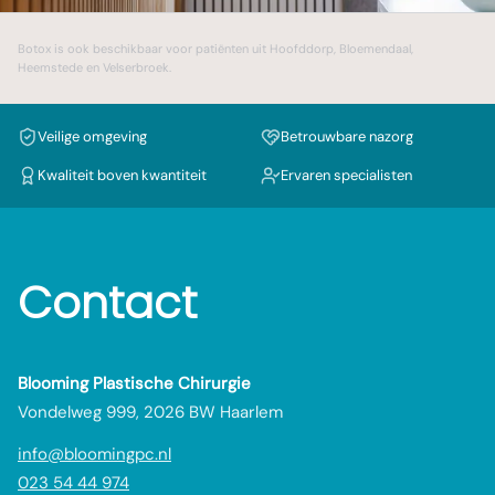
Botox
is ook beschikbaar voor patiënten uit
Hoofddorp
,
Bloemendaal
,
Heemstede
en
Velserbroek
.
Veilige omgeving
Betrouwbare nazorg
Kwaliteit boven kwantiteit
Ervaren specialisten
Contact
Blooming Plastische Chirurgie
Vondelweg 999, 2026 BW Haarlem
info@bloomingpc.nl
023 54 44 974