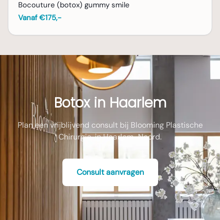
Bocouture (botox) gummy smile
verbonden. Deze kosten worden in mindering
Vanaf €175,-
gebracht op de uiteindelijke prijs van de
behandeling, mocht u besluiten om de
botoxbehandeling bij Blooming Plastische
Chirurgie te laten uitvoeren.
Botox in Haarlem
Plan een vrijblijvend consult bij Blooming Plastische
Chirurgie, in Haarlem-Noord.
Consult aanvragen