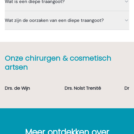
Wat is een diepe traangoot?
Wat zijn de oorzaken van een diepe traangoot?
Onze chirurgen & cosmetisch
artsen
Drs. de Wijn
Drs. Nolst Trenité
Dr. 
Meer ontdekken over