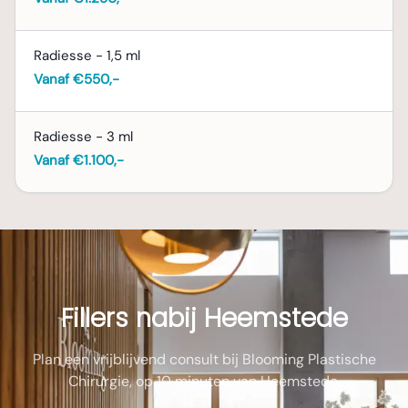
Consultkosten
Radiesse - 1,5 ml
Aan het consult zijn €100,- consultkosten
Vanaf €550,-
verbonden. Deze kosten worden in mindering
gebracht op de uiteindelijke prijs van de
behandeling, mocht u besluiten om de
Radiesse - 3 ml
fillerbehandeling bij Blooming Plastische
Vanaf €1.100,-
Chirurgie te laten uitvoeren.
Fillers nabij Heemstede
Plan een vrijblijvend consult bij Blooming Plastische
Chirurgie, op 10 minuten van Heemstede.