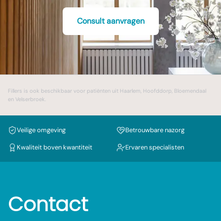
Consult aanvragen
Fillers
is ook beschikbaar voor patiënten uit
Haarlem
,
Hoofddorp
,
Bloemendaal
en
Velserbroek
.
Veilige omgeving
Betrouwbare nazorg
Kwaliteit boven kwantiteit
Ervaren specialisten
Contact